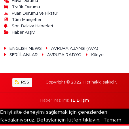
Hava Durumu
Trafik Durumu
Puan Durumu ve Fikstür
Tüm Manşetler
Son Dakika Haberleri
Haber Arşivi
ENGLISH NEWS
AVRUPA AJANSI (AVA)
SERİ İLANLAR
AVRUPA RADYO
Künye
RSS
Copyright © 2022. Her hakkı saklıdır.
Haber Yazılımı:
TE Bilişim
En iyi site deneyimi sağlamak için çerezlerden
faydalanıyoruz. Detaylar için lütfen tıklayın.
Tamam