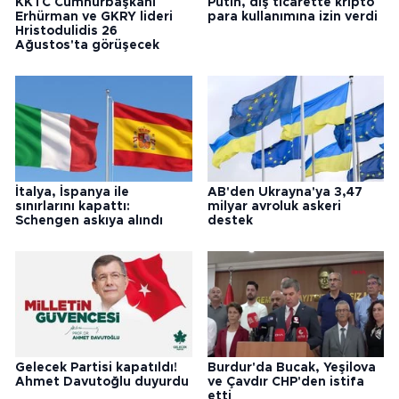
KKTC Cumhurbaşkanı
Putin, dış ticarette kripto
Erhürman ve GKRY lideri
para kullanımına izin verdi
Hristodulidis 26
Ağustos'ta görüşecek
İtalya, İspanya ile
AB'den Ukrayna'ya 3,47
sınırlarını kapattı:
milyar avroluk askeri
Schengen askıya alındı
destek
Gelecek Partisi kapatıldı!
Burdur'da Bucak, Yeşilova
Ahmet Davutoğlu duyurdu
ve Çavdır CHP'den istifa
etti