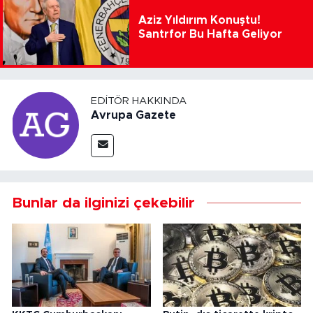
Aziz Yıldırım Konuştu!
Santrfor Bu Hafta Geliyor
EDITÖR HAKKINDA
Avrupa Gazete
Bunlar da ilginizi çekebilir