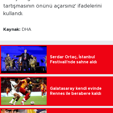
tartışmasının önünü açarsınız' ifadelerini
kullandı.
Kaynak:
DHA
Serdar Ortaç, İstanbul
Festivali'nde sahne aldı
Galatasaray kendi evinde
Rennes ile berabere kaldı