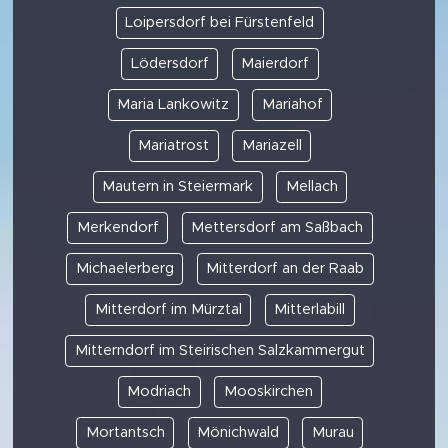
Loipersdorf bei Fürstenfeld
Lödersdorf
Maierdorf
Maria Lankowitz
Mariahof
Mariatrost
Mariazell
Mautern in Steiermark
Mellach
Merkendorf
Mettersdorf am Saßbach
Michaelerberg
Mitterdorf an der Raab
Mitterdorf im Mürztal
Mitterlabill
Mitterndorf im Steirischen Salzkammergut
Modriach
Mooskirchen
Mortantsch
Mönichwald
Murau