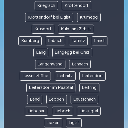
Krieglach
Krottendorf
Krottendorf bei Ligist
Krumegg
Krusdorf
Kulm am Zirbitz
Kumberg
Labuch
Lafnitz
Landl
Lang
Langegg bei Graz
Langenwang
Lannach
Lassnitzhöhe
Leibnitz
Leitendorf
Leitersdorf im Raabtal
Leitring
Lend
Leoben
Leutschach
Liebenau
Lieboch
Liesingtal
Liezen
Ligist