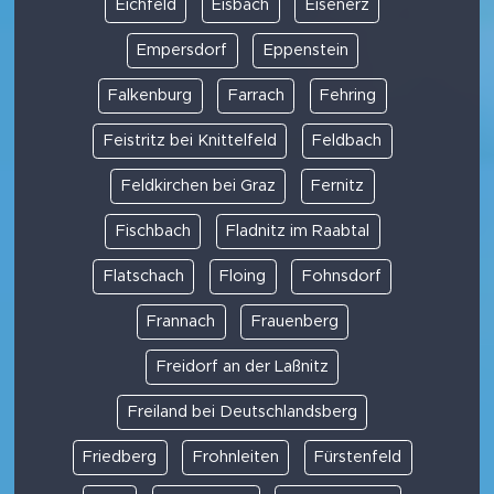
Eichfeld
Eisbach
Eisenerz
Empersdorf
Eppenstein
Falkenburg
Farrach
Fehring
Feistritz bei Knittelfeld
Feldbach
Feldkirchen bei Graz
Fernitz
Fischbach
Fladnitz im Raabtal
Flatschach
Floing
Fohnsdorf
Frannach
Frauenberg
Freidorf an der Laßnitz
Freiland bei Deutschlandsberg
Friedberg
Frohnleiten
Fürstenfeld