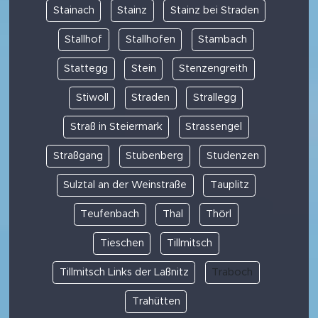
Stainach
Stainz
Stainz bei Straden
Stallhof
Stallhofen
Stambach
Stattegg
Stein
Stenzengreith
Stiwoll
Straden
Strallegg
Straß in Steiermark
Strassengel
Straßgang
Stubenberg
Studenzen
Sulztal an der Weinstraße
Tauplitz
Teufenbach
Thal
Thörl
Tieschen
Tillmitsch
Tillmitsch Links der Laßnitz
Traboch
Trahütten