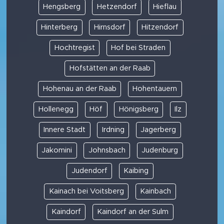
Hengsberg
Hetzendorf
Hieflau
Hinterberg
Hirnsdorf
Hitzendorf
Hochtregist
Hof bei Straden
Hofstätten an der Raab
Hohenau an der Raab
Hohentauern
Hollenegg
Höf
Hönigsberg
Ilz
Innere Stadt
Irdning
Jagerberg
Jakomini
Johnsbach
Judenburg
Judendorf
Kaibing
Kainach bei Voitsberg
Kainbach
Kaindorf
Kaindorf an der Sulm