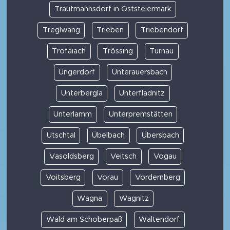
Trautmannsdorf in Oststeiermark
Treglwang
Trieben
Triebendorf
Trofaiach
Trössing
Turnau
Ungerdorf
Unterauersbach
Unterbergla
Unterfladnitz
Unterlamm
Unterpremstätten
Utschtal
Übelbach
Übersbach
Vasoldsberg
Veitsch
Vogau
Voitsberg
Vorau
Vordernberg
Wagna
Wagnitz
Wald am Schoberpaß
Waltendorf