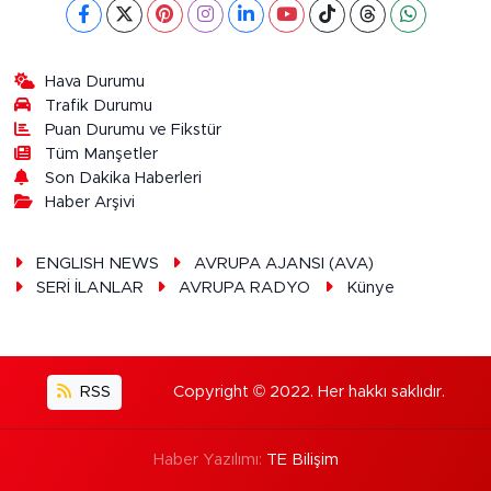
Hava Durumu
Trafik Durumu
Puan Durumu ve Fikstür
Tüm Manşetler
Son Dakika Haberleri
Haber Arşivi
ENGLISH NEWS
AVRUPA AJANSI (AVA)
SERİ İLANLAR
AVRUPA RADYO
Künye
RSS
Copyright © 2022. Her hakkı saklıdır.
Haber Yazılımı:
TE Bilişim