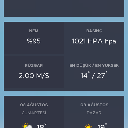
NEM
BASINÇ
%95
1021 HPA
hpa
RÜZGAR
EN DÜŞÜK / EN YÜKSEK
°
°
2.00 M/S
14
/ 27
08 AĞUSTOS
09 AĞUSTOS
CUMARTESI
PAZAR
°
°
18
19