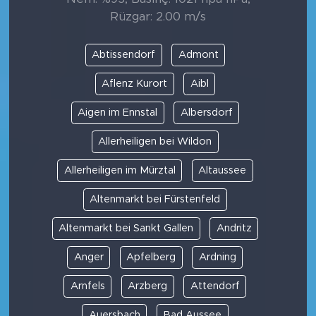
Rüzgar: 2.00 m/s
Abtissendorf
Admont
Aflenz Kurort
Aibl
Aigen im Ennstal
Albersdorf
Allerheiligen bei Wildon
Allerheiligen im Mürztal
Altaussee
Altenmarkt bei Fürstenfeld
Altenmarkt bei Sankt Gallen
Andritz
Anger
Apfelberg
Ardning
Arnfels
Arzberg
Attendorf
Auersbach
Bad Aussee