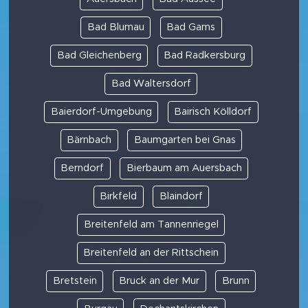
Bad Blumau
Bad Gams
Bad Gleichenberg
Bad Radkersburg
Bad Waltersdorf
Baierdorf-Umgebung
Bairisch Kölldorf
Bärnbach
Baumgarten bei Gnas
Berndorf
Bierbaum am Auersbach
Birkfeld
Blaindorf
Breitenfeld am Tannenriegel
Breitenfeld an der Rittschein
Bretstein
Bruck an der Mur
Brunn