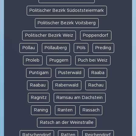
Politischer Bezirk Südoststeiermark
Politischer Bezirk Voitsberg
Politischer Bezirk Weiz
Poppendorf
Pöllau
Pöllauberg
Pöls
Preding
Proleb
Pruggern
Puch bei Weiz
Puntigam
Pusterwald
Raaba
Raabau
Rabenwald
Rachau
Ragnitz
Ramsau am Dachstein
Raning
Ranten
Rassach
Ratsch an der Weinstraße
Ratschendorf
Ratten
Reichendorf