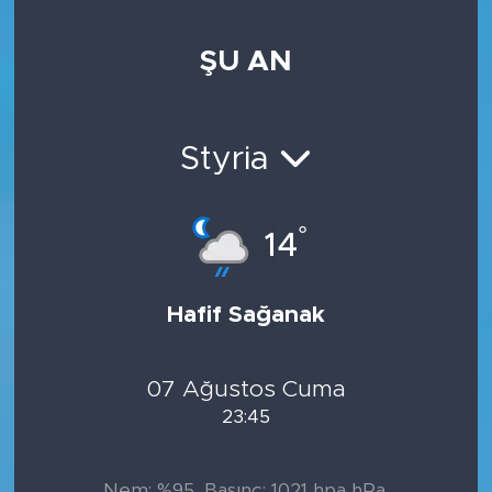
ŞU AN
Styria
°
14
Hafif Sağanak
07 Ağustos Cuma
23:45
Nem: %95, Basınç: 1021 hpa hPa,