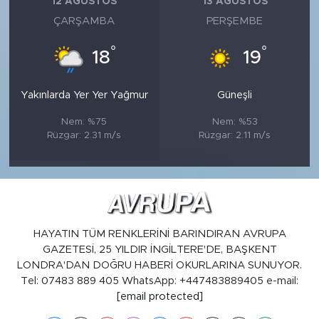
12 AĞUSTOS
13 AĞUSTOS
ÇARŞAMBA
PERŞEMBE
°
°
18
19
Yakınlarda Yer Yer Yağmur
Güneşli
Nem: %75
Nem: %53
Rüzgar: 2.31 m/s
Rüzgar: 2.11 m/s
HAYATIN TÜM RENKLERİNİ BARINDIRAN AVRUPA
GAZETESİ, 25 YILDIR İNGİLTERE'DE, BAŞKENT
LONDRA'DAN DOĞRU HABERİ OKURLARINA SUNUYOR.
Tel: 07483 889 405 WhatsApp: +447483889405 e-mail:
[email protected]