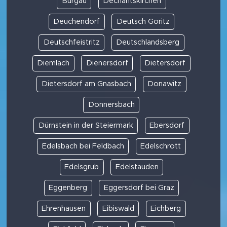
Burgau
Dechantskirchen
Deuchendorf
Deutsch Goritz
Deutschfeistritz
Deutschlandsberg
Diemlach
Dienersdorf
Dietersdorf
Dietersdorf am Gnasbach
Donawitz
Donnersbach
Dürnstein in der Steiermark
Ebersdorf
Edelsbach bei Feldbach
Edelschrott
Edelsgrub
Edelstauden
Eggenberg
Eggersdorf bei Graz
Ehrenhausen
Eibiswald
Eichberg