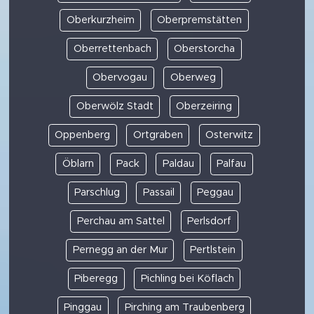
Oberkurzheim
Oberpremstätten
Oberrettenbach
Oberstorcha
Obervogau
Oberweg
Oberwölz Stadt
Oberzeiring
Oppenberg
Ortgraben
Osterwitz
Öblarn
Pack
Paldau
Palfau
Parschlug
Passail
Peggau
Perchau am Sattel
Perlsdorf
Pernegg an der Mur
Pertlstein
Piberegg
Pichling bei Köflach
Pinggau
Pirching am Traubenberg