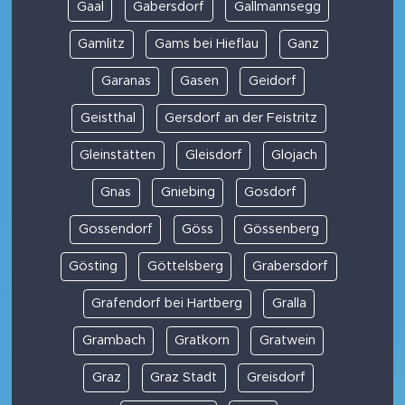
Gaal
Gabersdorf
Gallmannsegg
Gamlitz
Gams bei Hieflau
Ganz
Garanas
Gasen
Geidorf
Geistthal
Gersdorf an der Feistritz
Gleinstätten
Gleisdorf
Glojach
Gnas
Gniebing
Gosdorf
Gossendorf
Göss
Gössenberg
Gösting
Göttelsberg
Grabersdorf
Grafendorf bei Hartberg
Gralla
Grambach
Gratkorn
Gratwein
Graz
Graz Stadt
Greisdorf