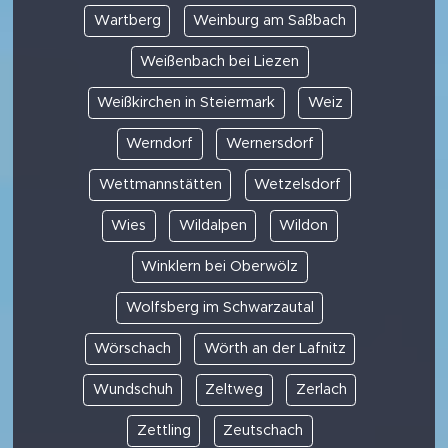
Wartberg
Weinburg am Saßbach
Weißenbach bei Liezen
Weißkirchen in Steiermark
Weiz
Werndorf
Wernersdorf
Wettmannstätten
Wetzelsdorf
Wies
Wildalpen
Wildon
Winklern bei Oberwölz
Wolfsberg im Schwarzautal
Wörschach
Wörth an der Lafnitz
Wundschuh
Zeltweg
Zerlach
Zettling
Zeutschach