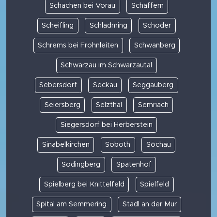
Schachen bei Vorau
Schäffern
Scheifling
Schladming
Schöder
Schrems bei Frohnleiten
Schwanberg
Schwarzau im Schwarzautal
Sebersdorf
Seckau
Seggauberg
Seiersberg
Selzthal
Semriach
Siegersdorf bei Herberstein
Sinabelkirchen
Soboth
Söchau
Södingberg
Spatenhof
Spielberg bei Knittelfeld
Spielfeld
Spital am Semmering
Stadl an der Mur