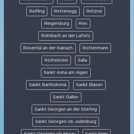
Reifling
Rettenegg
Retznei
Riegersburg
Ries
Rohrbach an der Lafnitz
Rosental an der Kainach
Rottenmann
Röthelstein
Salla
Sankt Anna am Aigen
Sankt Bartholomä
Sankt Blasen
Sankt Gallen
Sankt Georgen an der Stiefing
Sankt Georgen ob Judenburg
Sankt Georgen ob Murau
Sankt Ilgen