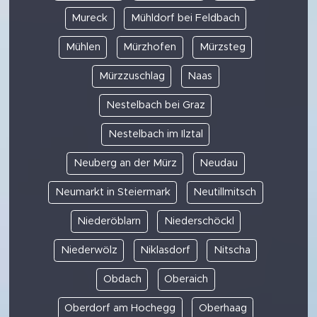
Mureck
Mühldorf bei Feldbach
Mühlen
Mürzhofen
Mürzsteg
Mürzzuschlag
Naas
Nestelbach bei Graz
Nestelbach im Ilztal
Neuberg an der Mürz
Neudau
Neumarkt in Steiermark
Neutillmitsch
Niederöblarn
Niederschöckl
Niederwölz
Niklasdorf
Nitscha
Obdach
Oberaich
Oberdorf am Hochegg
Oberhaag