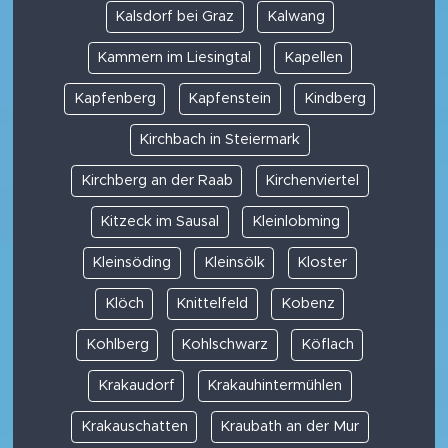
Kalsdorf bei Graz
Kalwang
Kammern im Liesingtal
Kapellen
Kapfenberg
Kapfenstein
Kindberg
Kirchbach in Steiermark
Kirchberg an der Raab
Kirchenviertel
Kitzeck im Sausal
Kleinlobming
Kleinsöding
Kleinsölk
Kloster
Klöch
Knittelfeld
Kobenz
Kohlberg
Kohlschwarz
Köflach
Krakaudorf
Krakauhintermühlen
Krakauschatten
Kraubath an der Mur