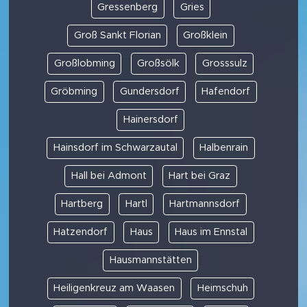
Gressenberg
Gries
Groß Sankt Florian
Großklein
Großlobming
Großsölk
Grosssulz
Gröbming
Gundersdorf
Hafendorf
Hainersdorf
Hainsdorf im Schwarzautal
Halbenrain
Hall bei Admont
Hart bei Graz
Hartberg
Hartl
Hartmannsdorf
Hatzendorf
Haus
Haus im Ennstal
Hausmannstätten
Heiligenkreuz am Waasen
Heimschuh