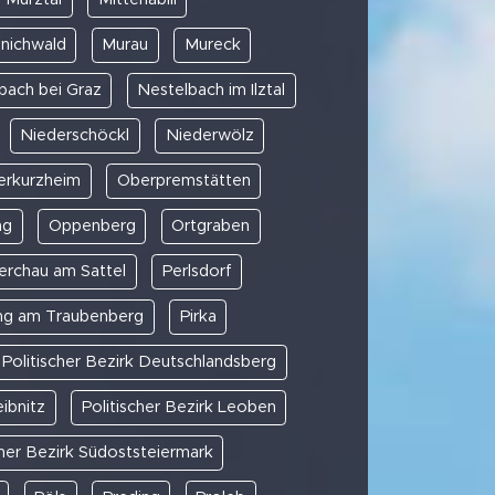
nichwald
Murau
Mureck
bach bei Graz
Nestelbach im Ilztal
Niederschöckl
Niederwölz
erkurzheim
Oberpremstätten
ng
Oppenberg
Ortgraben
erchau am Sattel
Perlsdorf
ing am Traubenberg
Pirka
Politischer Bezirk Deutschlandsberg
eibnitz
Politischer Bezirk Leoben
cher Bezirk Südoststeiermark