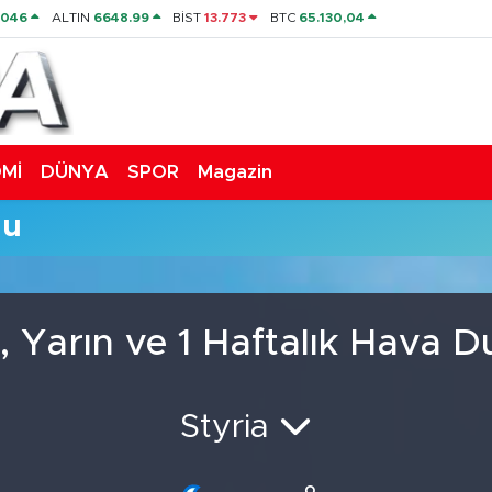
4046
ALTIN
6648.99
BİST
13.773
BTC
65.130,04
Mİ
DÜNYA
SPOR
Magazin
mu
 Yarın ve 1 Haftalık Hava 
Styria