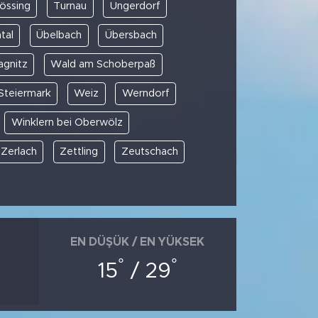
össing
Turnau
Ungerdorf
tal
Übelbach
Übersbach
gnitz
Wald am Schoberpaß
 Steiermark
Weiz
Werndorf
Winklern bei Oberwölz
Zerlach
Zettling
Zeutschach
EN DÜŞÜK / EN YÜKSEK
°
°
15
/ 29