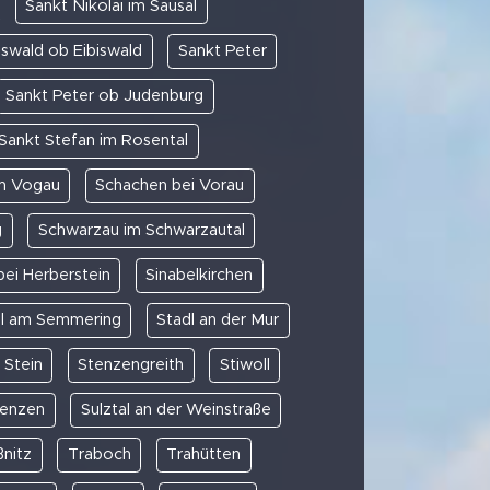
Sankt Nikolai im Sausal
swald ob Eibiswald
Sankt Peter
Sankt Peter ob Judenburg
Sankt Stefan im Rosental
am Vogau
Schachen bei Vorau
g
Schwarzau im Schwarzautal
bei Herberstein
Sinabelkirchen
al am Semmering
Stadl an der Mur
Stein
Stenzengreith
Stiwoll
enzen
Sulztal an der Weinstraße
ßnitz
Traboch
Trahütten