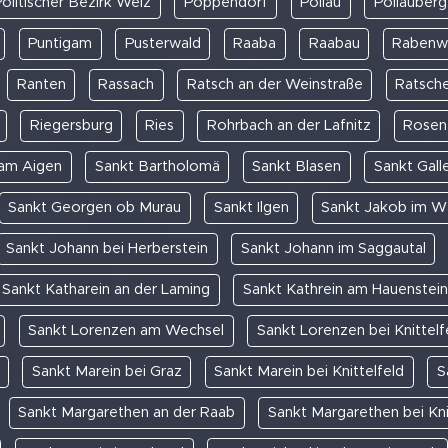
olitischer Bezirk Weiz
Poppendorf
Pöllau
Pöllauberg
Puntigam
Pusterwald
Raaba
Raabau
Rabenw
Ranten
Rassach
Ratsch an der Weinstraße
Ratsch
Riegersburg
Ries
Rohrbach an der Lafnitz
Rosent
 am Aigen
Sankt Bartholomä
Sankt Blasen
Sankt Gall
Sankt Georgen ob Murau
Sankt Ilgen
Sankt Jakob im W
Sankt Johann bei Herberstein
Sankt Johann im Saggautal
Sankt Katharein an der Laming
Sankt Kathrein am Hauenstein
Sankt Lorenzen am Wechsel
Sankt Lorenzen bei Knittelf
Sankt Marein bei Graz
Sankt Marein bei Knittelfeld
S
Sankt Margarethen an der Raab
Sankt Margarethen bei Kni