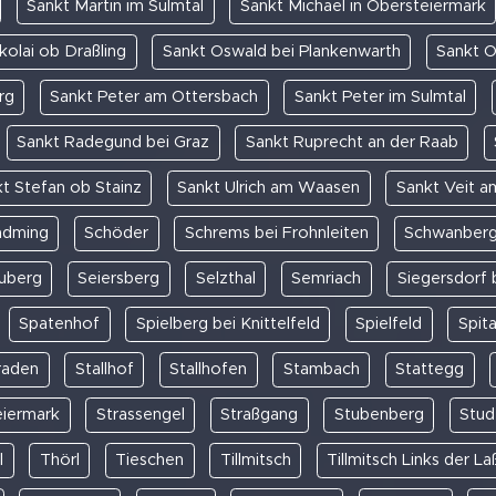
Sankt Martin im Sulmtal
Sankt Michael in Obersteiermark
kolai ob Draßling
Sankt Oswald bei Plankenwarth
Sankt O
rg
Sankt Peter am Ottersbach
Sankt Peter im Sulmtal
Sankt Radegund bei Graz
Sankt Ruprecht an der Raab
t Stefan ob Stainz
Sankt Ulrich am Waasen
Sankt Veit 
adming
Schöder
Schrems bei Frohnleiten
Schwanber
uberg
Seiersberg
Selzthal
Semriach
Siegersdorf 
Spatenhof
Spielberg bei Knittelfeld
Spielfeld
Spit
traden
Stallhof
Stallhofen
Stambach
Stattegg
eiermark
Strassengel
Straßgang
Stubenberg
Stud
l
Thörl
Tieschen
Tillmitsch
Tillmitsch Links der La