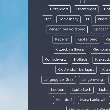
Hitzendorf
Hochtregist
Hof
Höf
Hönigsberg
Ilz
Innere 
Kainach bei Voitsberg
Kainbach
Kapellen
Kapfenberg
Ka
Kitzeck im Sausal
Kleinlobm
Kohlschwarz
Köflach
Krakaud
Krottendorf bei Ligist
Kru
Langegg bei Graz
Langenwang
Leoben
Leutschach
Liebe
Maierdorf
Maria Lankowitz
Mettersdorf am Saßbac