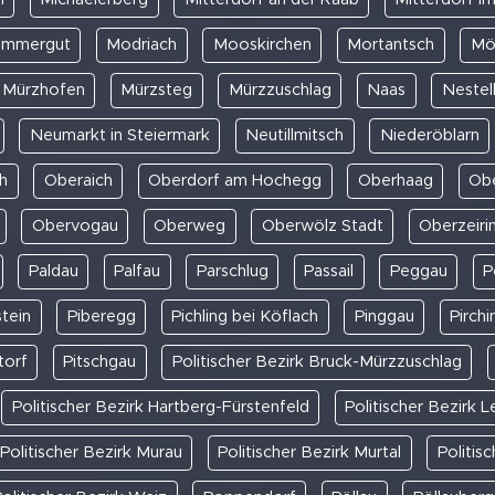
kammergut
Modriach
Mooskirchen
Mortantsch
Mö
Mürzhofen
Mürzsteg
Mürzzuschlag
Naas
Nestel
Neumarkt in Steiermark
Neutillmitsch
Niederöblarn
h
Oberaich
Oberdorf am Hochegg
Oberhaag
Ob
Obervogau
Oberweg
Oberwölz Stadt
Oberzeiri
Paldau
Palfau
Parschlug
Passail
Peggau
P
stein
Piberegg
Pichling bei Köflach
Pinggau
Pirch
torf
Pitschgau
Politischer Bezirk Bruck-Mürzzuschlag
Politischer Bezirk Hartberg-Fürstenfeld
Politischer Bezirk L
Politischer Bezirk Murau
Politischer Bezirk Murtal
Politis