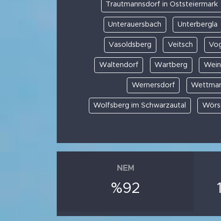
Trautmannsdorf in Oststeiermark
Unterauersbach
Unterbergla
Vasoldsberg
Veitsch
Vo
Waltendorf
Wartberg
Wein
Wernersdorf
Wettman
Wolfsberg im Schwarzautal
Wörs
NEM
%92