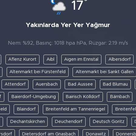
°
17
Yakınlarda Yer Yer Yağmur
Nem: %92, Basınç: 1018 hpa hPa, Rüzgar: 2.19 m/s
Aflenz Kurort
Aibl
Aigen im Ennstal
Albersdorf
Altenmarkt bei Fürstenfeld
Altenmarkt bei Sankt Gallen
Attendorf
Auersbach
Bad Aussee
Bad Blumau
f
Baierdorf-Umgebung
Bairisch Kölldorf
Bärnbach
feld
Blaindorf
Breitenfeld am Tannenriegel
Breitenfel
Dechantskirchen
Deuchendorf
Deutsch Goritz
rsdorf
Dietersdorf am Gnasbach
Donawitz
Donners