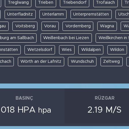
Treglwang
Trieben
Triebendorf
Trofaiach
Tr
Unterfladnitz
Unterlamm
Unterpremstätten
Utsch
gau
Voitsberg
Vorau
Vordernberg
Wagna
Wa
burg am Saßbach
Weißenbach bei Liezen
Weißkirchen in
nstätten
Wetzelsdorf
Wies
Wildalpen
Wildon
chach
Wörth an der Lafnitz
Wundschuh
Zeltweg
BASINÇ
RÜZGAR
1018 HPA
2.19 M/S
hpa