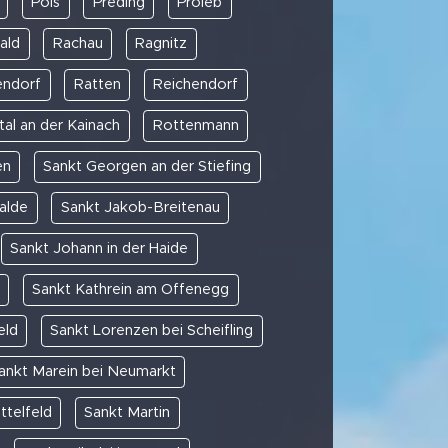
Pöls
Preding
Proleb
ald
Rachau
Ragnitz
endorf
Ratten
Reichendorf
al an der Kainach
Rottenmann
en
Sankt Georgen an der Stiefing
alde
Sankt Jakob-Breitenau
Sankt Johann in der Haide
Sankt Kathrein am Offenegg
eld
Sankt Lorenzen bei Scheifling
ankt Marein bei Neumarkt
ttelfeld
Sankt Martin