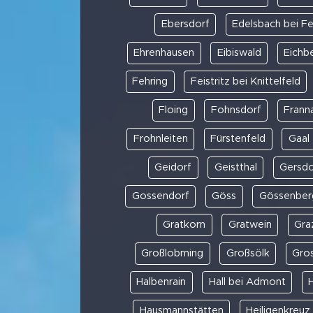
Ebersdorf
Edelsbach bei F
Ehrenhausen
Eibiswald
Eichb
Fehring
Feistritz bei Knittelfeld
Floing
Fohnsdorf
Frann
Frohnleiten
Fürstenfeld
Gaal
Geidorf
Geistthal
Gersdor
Gossendorf
Göss
Gössenber
Gratkorn
Gratwein
Gra
Großlobming
Großsölk
Gros
Halbenrain
Hall bei Admont
Hausmannstätten
Heiligenkreu