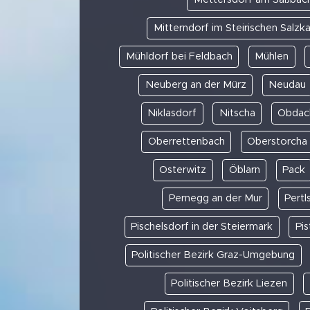
Mitterndorf im Steirischen Salz
Mühldorf bei Feldbach
Mühlen
Neuberg an der Mürz
Neudau
Niklasdorf
Nitscha
Obdac
Oberrettenbach
Oberstorcha
Osterwitz
Öblarn
Pack
Pernegg an der Mur
Pertl
Pischelsdorf in der Steiermark
Pis
Politischer Bezirk Graz-Umgebung
Politischer Bezirk Liezen