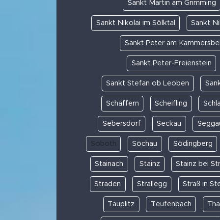
Sankt Martin am Grimming
Sankt Nikolai im Sölktal
Sankt Ni
Sankt Peter am Kammersbe
Sankt Peter-Freienstein
Sankt Stefan ob Leoben
Sank
Schäffern
Scheifling
Schl
Sebersdorf
Seckau
Segga
Soboth
Söchau
Södingberg
Stainach
Stainz
Stainz bei S
Straden
Strallegg
Straß in St
Tauplitz
Teufenbach
Tha