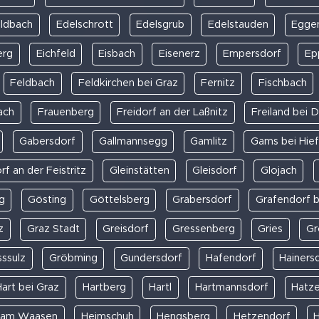
eldbach
Edelschrott
Edelsgrub
Edelstauden
Egge
erg
Eichfeld
Eisbach
Eisenerz
Empersdorf
Ep
Feldbach
Feldkirchen bei Graz
Fernitz
Fischbach
ach
Frauenberg
Freidorf an der Laßnitz
Freiland bei 
Gabersdorf
Gallmannsegg
Gamlitz
Gams bei Hief
f an der Feistritz
Gleinstätten
Gleisdorf
Glojach
g
Gösting
Göttelsberg
Grabersdorf
Grafendorf b
z
Graz Stadt
Greisdorf
Gressenberg
Gries
Gr
ssulz
Gröbming
Gundersdorf
Hafendorf
Hainers
Hart bei Graz
Hartberg
Hartl
Hartmannsdorf
Hatz
z am Waasen
Heimschuh
Hengsberg
Hetzendorf
H