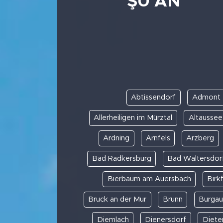
ŞU AN
Abtissendorf
Admont
Allerheiligen im Mürztal
Altaussee
Ardning
Arnfels
Arzberg
Bad Radkersburg
Bad Waltersdor
Bierbaum am Auersbach
Birk
Bruck an der Mur
Brunn
Burgau
Diemlach
Dienersdorf
Diete