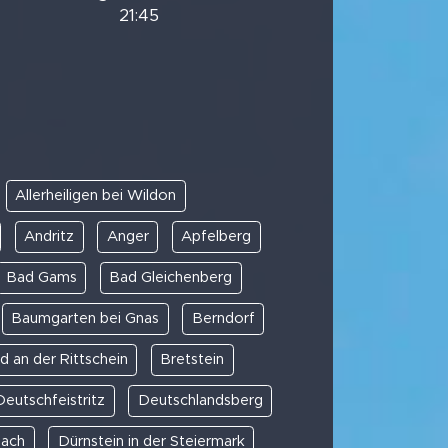
21:45
Allerheiligen bei Wildon
Andritz
Anger
Apfelberg
Bad Gams
Bad Gleichenberg
Baumgarten bei Gnas
Berndorf
d an der Rittschein
Bretstein
Deutschfeistritz
Deutschlandsberg
bach
Dürnstein in der Steiermark