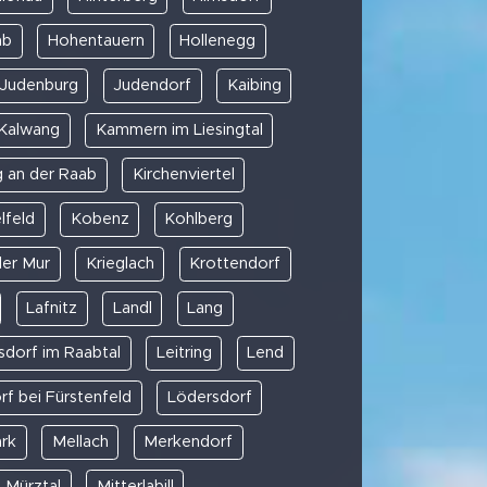
ab
Hohentauern
Hollenegg
Judenburg
Judendorf
Kaibing
Kalwang
Kammern im Liesingtal
g an der Raab
Kirchenviertel
lfeld
Kobenz
Kohlberg
der Mur
Krieglach
Krottendorf
Lafnitz
Landl
Lang
sdorf im Raabtal
Leitring
Lend
rf bei Fürstenfeld
Lödersdorf
ark
Mellach
Merkendorf
m Mürztal
Mitterlabill