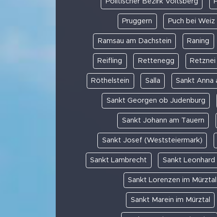
Politischer Bezirk Voitsberg
P
Pruggern
Puch bei Weiz
Ramsau am Dachstein
Raning
Reifling
Rettenegg
Retznei
Röthelstein
Salla
Sankt Anna
Sankt Georgen ob Judenburg
Sankt Johann am Tauern
Sankt Josef (Weststeiermark)
Sankt Lambrecht
Sankt Leonhard
Sankt Lorenzen im Mürztal
Sankt Marein im Mürztal