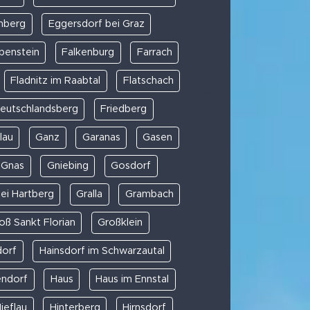
nberg
Eggersdorf bei Graz
penstein
Falkenburg
Farrach
Fladnitz im Raabtal
Flatschach
Deutschlandsberg
Friedberg
lau
Ganz
Garanas
Gasen
Gnas
Gniebing
Gosdorf
ei Hartberg
Gralla
Grambach
oß Sankt Florian
Großklein
dorf
Hainsdorf im Schwarzautal
endorf
Haus
Haus im Ennstal
ieflau
Hinterberg
Hirnsdorf