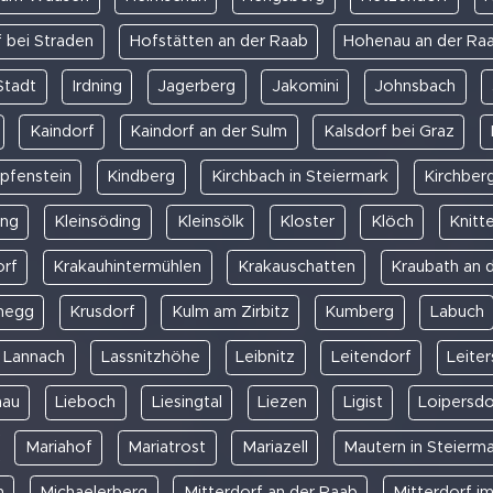
 bei Straden
Hofstätten an der Raab
Hohenau an der Ra
Stadt
Irdning
Jagerberg
Jakomini
Johnsbach
Kaindorf
Kaindorf an der Sulm
Kalsdorf bei Graz
pfenstein
Kindberg
Kirchbach in Steiermark
Kirchber
ing
Kleinsöding
Kleinsölk
Kloster
Klöch
Knitte
orf
Krakauhintermühlen
Krakauschatten
Kraubath an 
megg
Krusdorf
Kulm am Zirbitz
Kumberg
Labuch
Lannach
Lassnitzhöhe
Leibnitz
Leitendorf
Leiter
nau
Lieboch
Liesingtal
Liezen
Ligist
Loipersdo
Mariahof
Mariatrost
Mariazell
Mautern in Steierm
h
Michaelerberg
Mitterdorf an der Raab
Mitterdorf i