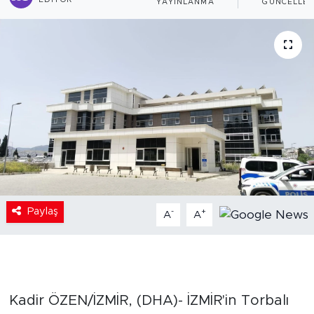
EDITÖR
YAYINLANMA
GÜNCELLE
Paylaş
-
+
A
A
Kadir ÖZEN/İZMİR, (DHA)- İZMİR'in Torbalı