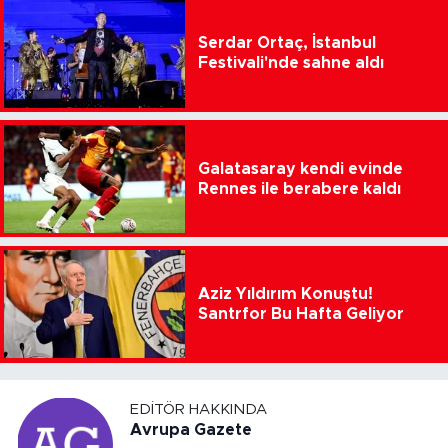
Serdar Ortaç, İstanbul
Festivali'nde sahne aldı
Galatasaray kendi evinde
Rennes ile berabere kaldı
Aziz Yıldırım Konuştu!
Santrfor Bu Hafta Geliyor
EDITÖR HAKKINDA
Avrupa Gazete