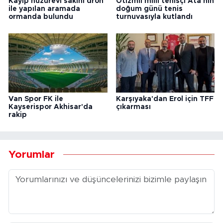
Kayıp huzurevi sakini dron
Otizmli milli tenisçi Ata'nın
ile yapılan aramada
doğum günü tenis
ormanda bulundu
turnuvasıyla kutlandı
Van Spor FK ile
Karşıyaka'dan Erol için TFF
Kayserispor Akhisar'da
çıkarması
rakip
Yorumlar