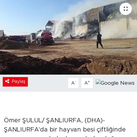
Paylaş
-
+
A
A
Ömer ŞULUL/ ŞANLIURFA, (DHA)-
ŞANLIURFA'da bir hayvan besi çiftliğinde