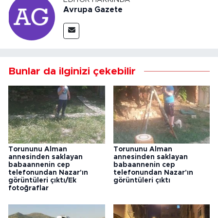
Avrupa Gazete
Bunlar da ilginizi çekebilir
Torununu Alman
Torununu Alman
annesinden saklayan
annesinden saklayan
babaannenin cep
babaannenin cep
telefonundan Nazar'ın
telefonundan Nazar'ın
görüntüleri çıktı/Ek
görüntüleri çıktı
fotoğraflar