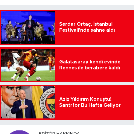
Serdar Ortaç, İstanbul
Festivali'nde sahne aldı
Galatasaray kendi evinde
Rennes ile berabere kaldı
Aziz Yıldırım Konuştu!
Santrfor Bu Hafta Geliyor
EDITÖR HAKKINDA