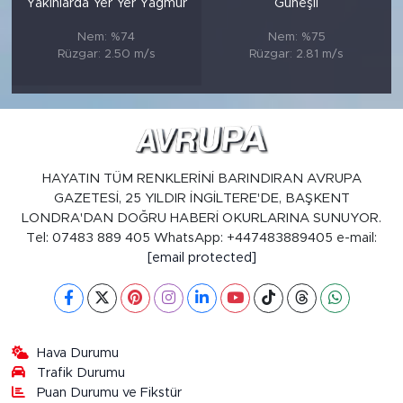
Yakınlarda Yer Yer Yağmur
Güneşli
Nem: %74
Nem: %75
Rüzgar: 2.50 m/s
Rüzgar: 2.81 m/s
HAYATIN TÜM RENKLERİNİ BARINDIRAN AVRUPA
GAZETESİ, 25 YILDIR İNGİLTERE'DE, BAŞKENT
LONDRA'DAN DOĞRU HABERİ OKURLARINA SUNUYOR.
Tel: 07483 889 405 WhatsApp: +447483889405 e-mail:
[email protected]
Hava Durumu
Trafik Durumu
Puan Durumu ve Fikstür