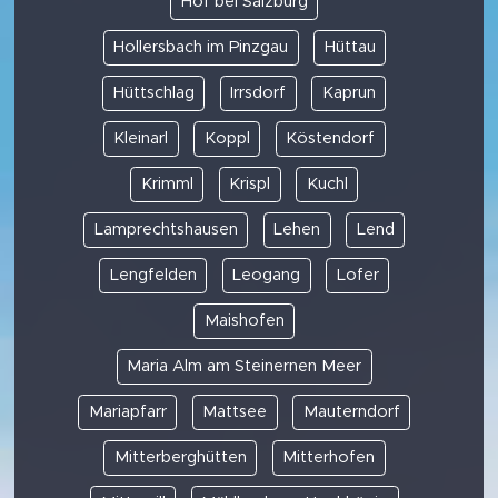
Hof bei Salzburg
Hollersbach im Pinzgau
Hüttau
Hüttschlag
Irrsdorf
Kaprun
Kleinarl
Koppl
Köstendorf
Krimml
Krispl
Kuchl
Lamprechtshausen
Lehen
Lend
Lengfelden
Leogang
Lofer
Maishofen
Maria Alm am Steinernen Meer
Mariapfarr
Mattsee
Mauterndorf
Mitterberghütten
Mitterhofen