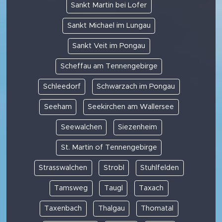
Sankt Martin bei Lofer
Sankt Michael im Lungau
Sankt Veit im Pongau
Scheffau am Tennengebirge
Schleedorf
Schwarzach im Pongau
Seeham
Seekirchen am Wallersee
Seewalchen
Siezenheim
St. Martin of Tennengebirge
Strasswalchen
Strobl
Stuhlfelden
Tamsweg
Taugl
Taxach
Taxenbach
Thalgau
Thomatal