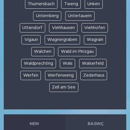
Thumersbach
Tweng
Unken
Unternberg
Untertauern
Uttendorf
Viehhausen
Viehhofen
Vigaun
Wagnergraben
Wagrain
Walchen
Wald im Pinzgau
Waldprechting
Wals
Walserfeld
Werfen
Werfenweng
Zederhaus
Zell am See
NEM
BASINÇ