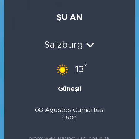
ŞU AN
Salzburg
°
13
Güneşli
08 Ağustos Cumartesi
06:00
Nem: %93, Basınç: 1021 hpa hPa,