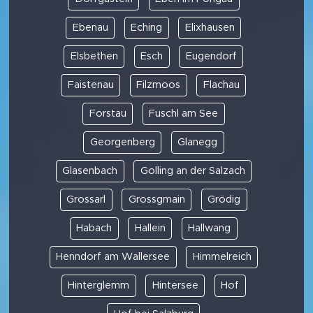
Ebenau
Eching
Elixhausen
Elsbethen
Esch
Eugendorf
Faistenau
Filzmoos
Flachau
Forstau
Fuschl am See
Georgenberg
Glanegg
Glasenbach
Golling an der Salzach
Grossarl
Grossgmain
Grödig
Habach
Hallein
Hallwang
Henndorf am Wallersee
Himmelreich
Hinterglemm
Hintersee
Hof