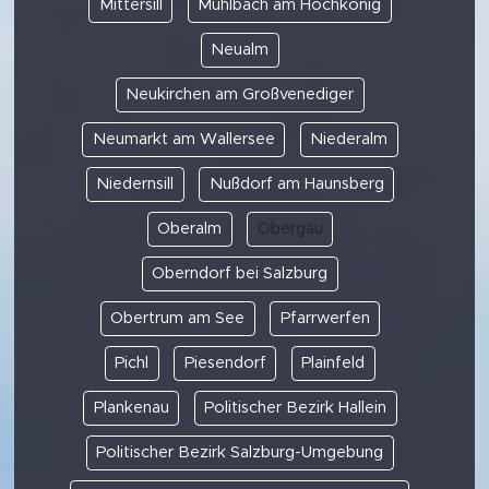
Mittersill
Mühlbach am Hochkönig
Neualm
Neukirchen am Großvenediger
Neumarkt am Wallersee
Niederalm
Niedernsill
Nußdorf am Haunsberg
Oberalm
Obergäu
Oberndorf bei Salzburg
Obertrum am See
Pfarrwerfen
Pichl
Piesendorf
Plainfeld
Plankenau
Politischer Bezirk Hallein
Politischer Bezirk Salzburg-Umgebung