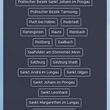
Politischer Bezirk Sankt Johann im Pongau
Politischer Bezirk Tamsweg
Puch bei Hallein
Radstadt
Ramingstein
Rauris
Reinbach
Reitberg
Saalbach
Saalfelden am Steinernen Meer
Salzburg
Salzburg Stadt
Sankt Andrä im Lungau
Sankt Gilgen
Sankt Johann im Pongau
Sankt Leonhard
Sankt Margarethen im Lungau