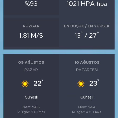
%93
1021 HPA
hpa
RÜZGAR
EN DÜŞÜK / EN YÜKSEK
°
°
1.81 M/S
13
/ 27
09 AĞUSTOS
10 AĞUSTOS
PAZAR
PAZARTESI
°
°
22
23
Güneşli
Güneşli
Nem: %68
Nem: %64
Rüzgar: 2.61 m/s
Rüzgar: 4.00 m/s