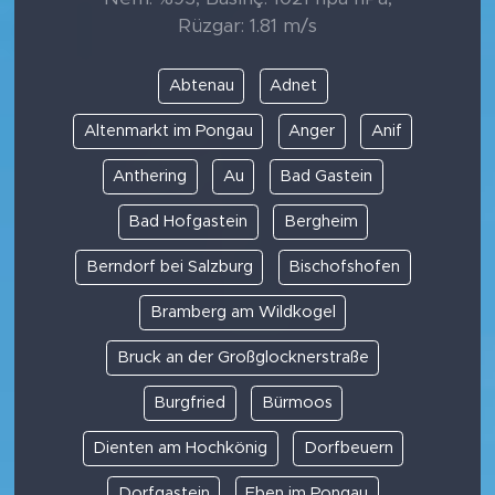
Rüzgar: 1.81 m/s
Abtenau
Adnet
Altenmarkt im Pongau
Anger
Anif
Anthering
Au
Bad Gastein
Bad Hofgastein
Bergheim
Berndorf bei Salzburg
Bischofshofen
Bramberg am Wildkogel
Bruck an der Großglocknerstraße
Burgfried
Bürmoos
Dienten am Hochkönig
Dorfbeuern
Dorfgastein
Eben im Pongau