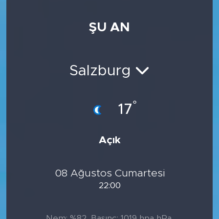
ŞU AN
Salzburg
°
17
Açık
08 Ağustos Cumartesi
22:00
Nem: %82, Basınç: 1019 hpa hPa,