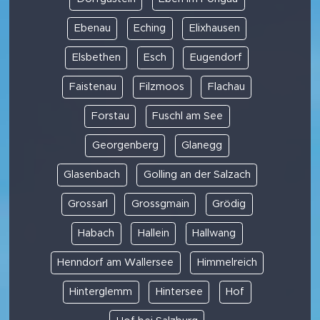
Ebenau
Eching
Elixhausen
Elsbethen
Esch
Eugendorf
Faistenau
Filzmoos
Flachau
Forstau
Fuschl am See
Georgenberg
Glanegg
Glasenbach
Golling an der Salzach
Grossarl
Grossgmain
Grödig
Habach
Hallein
Hallwang
Henndorf am Wallersee
Himmelreich
Hinterglemm
Hintersee
Hof