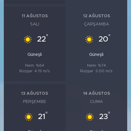
11 AĞUSTOS
12 AĞUSTOS
SALI
ÇARŞAMBA
°
°
22
20
Güneşli
Güneşli
Nem: %64
Nem: %74
Rüzgar: 4.19 m/s
Rüzgar: 3.00 m/s
13 AĞUSTOS
14 AĞUSTOS
PERŞEMBE
CUMA
°
°
21
23