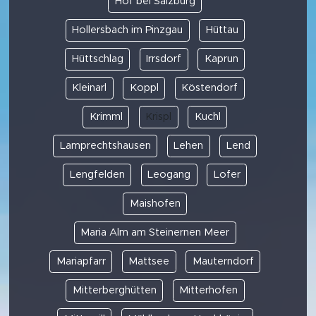
Hof bei Salzburg
Hollersbach im Pinzgau
Hüttau
Hüttschlag
Irrsdorf
Kaprun
Kleinarl
Koppl
Köstendorf
Krimml
Krispl
Kuchl
Lamprechtshausen
Lehen
Lend
Lengfelden
Leogang
Lofer
Maishofen
Maria Alm am Steinernen Meer
Mariapfarr
Mattsee
Mauterndorf
Mitterberghütten
Mitterhofen