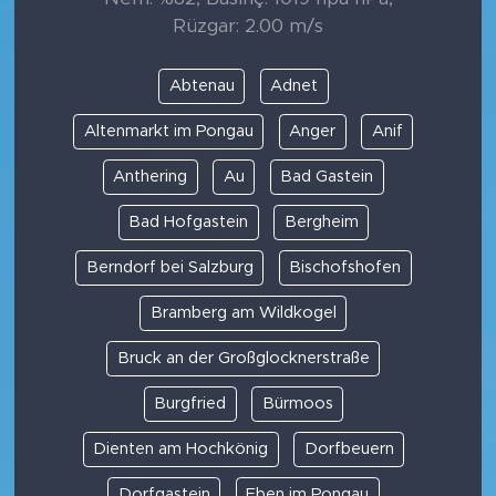
Rüzgar: 2.00 m/s
Abtenau
Adnet
Altenmarkt im Pongau
Anger
Anif
Anthering
Au
Bad Gastein
Bad Hofgastein
Bergheim
Berndorf bei Salzburg
Bischofshofen
Bramberg am Wildkogel
Bruck an der Großglocknerstraße
Burgfried
Bürmoos
Dienten am Hochkönig
Dorfbeuern
Dorfgastein
Eben im Pongau