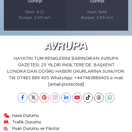
Güneşli
Güneşli
Nem: %72
Nem: %66
Rüzgar: 2.69 m/s
Rüzgar: 2.69 m/s
HAYATIN TÜM RENKLERİNİ BARINDIRAN AVRUPA
GAZETESİ, 25 YILDIR İNGİLTERE'DE, BAŞKENT
LONDRA'DAN DOĞRU HABERİ OKURLARINA SUNUYOR.
Tel: 07483 889 405 WhatsApp: +447483889405 e-mail:
[email protected]
Hava Durumu
Trafik Durumu
Puan Durumu ve Fikstür