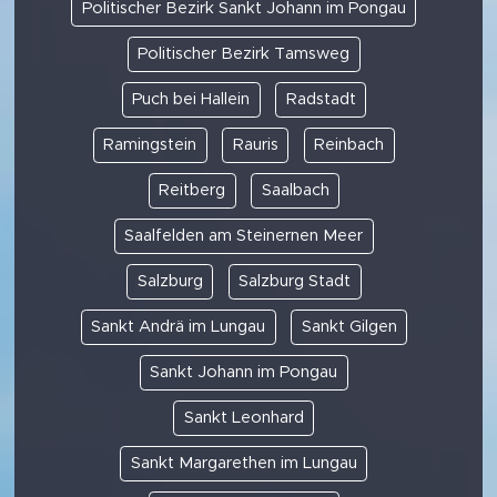
Politischer Bezirk Sankt Johann im Pongau
Politischer Bezirk Tamsweg
Puch bei Hallein
Radstadt
Ramingstein
Rauris
Reinbach
Reitberg
Saalbach
Saalfelden am Steinernen Meer
Salzburg
Salzburg Stadt
Sankt Andrä im Lungau
Sankt Gilgen
Sankt Johann im Pongau
Sankt Leonhard
Sankt Margarethen im Lungau