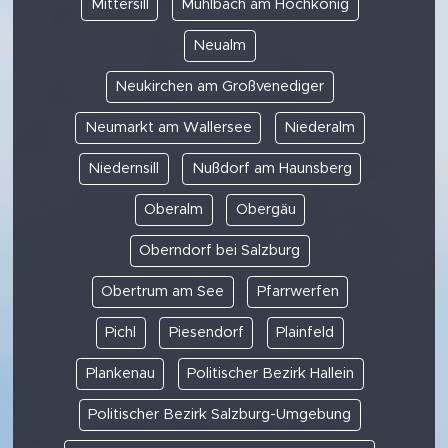
Mittersill
Mühlbach am Hochkönig
Neualm
Neukirchen am Großvenediger
Neumarkt am Wallersee
Niederalm
Niedernsill
Nußdorf am Haunsberg
Oberalm
Obergäu
Oberndorf bei Salzburg
Obertrum am See
Pfarrwerfen
Pichl
Piesendorf
Plainfeld
Plankenau
Politischer Bezirk Hallein
Politischer Bezirk Salzburg-Umgebung