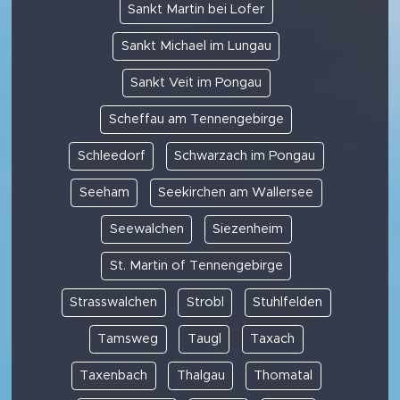
Sankt Martin bei Lofer
Sankt Michael im Lungau
Sankt Veit im Pongau
Scheffau am Tennengebirge
Schleedorf
Schwarzach im Pongau
Seeham
Seekirchen am Wallersee
Seewalchen
Siezenheim
St. Martin of Tennengebirge
Strasswalchen
Strobl
Stuhlfelden
Tamsweg
Taugl
Taxach
Taxenbach
Thalgau
Thomatal