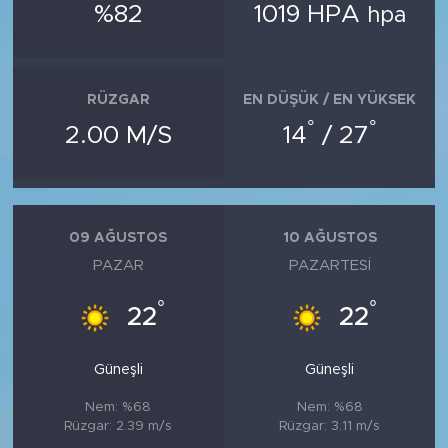
%82
1019 HPA
hpa
RÜZGAR
EN DÜŞÜK / EN YÜKSEK
°
°
2.00 M/S
14
/ 27
09 AĞUSTOS
10 AĞUSTOS
PAZAR
PAZARTESI
°
°
22
22
Güneşli
Güneşli
Nem: %68
Nem: %68
Rüzgar: 2.39 m/s
Rüzgar: 3.11 m/s