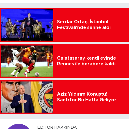
Serdar Ortaç, İstanbul
Festivali'nde sahne aldı
Galatasaray kendi evinde
Rennes ile berabere kaldı
Aziz Yıldırım Konuştu!
Santrfor Bu Hafta Geliyor
EDITÖR HAKKINDA