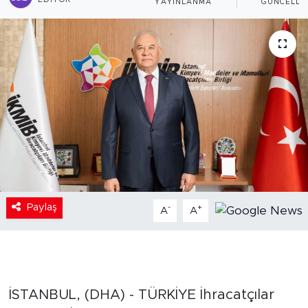
EDITÖR
YAYINLANMA
GÜNCELLE
Paylaş
-
+
A
A
İSTANBUL, (DHA) - TÜRKİYE İhracatçılar