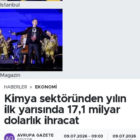
Istanbul
Magazin
HABERLER
EKONOMI
Kimya sektöründen yılın
ilk yarısında 17,1 milyar
dolarlık ihracat
AVRUPA GAZETE
09.07.2026 - 09:03
09.07.2026 -