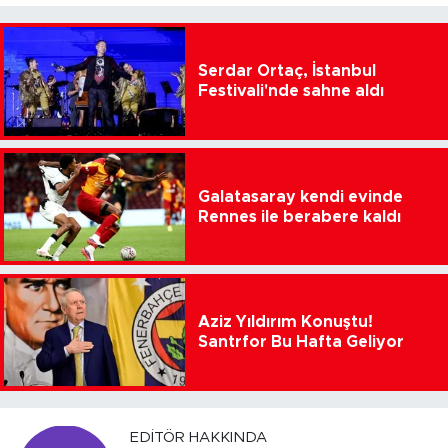
Serdar Ortaç, İstanbul
Festivali'nde sahne aldı
Galatasaray kendi evinde
Rennes ile berabere kaldı
Aziz Yıldırım Konuştu!
Santrfor Bu Hafta Geliyor
EDITÖR HAKKINDA