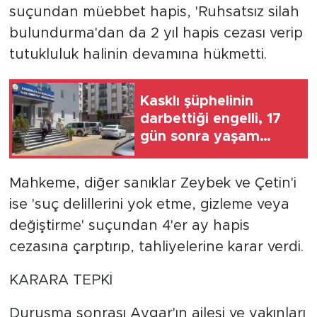
suçundan müebbet hapis, 'Ruhsatsız silah
bulundurma'dan da 2 yıl hapis cezası verip
tutukluluk halinin devamına hükmetti.
Kasklı şüphelinin
darbettiği engelli, 17
gün sonra yaşam
mücadelesini kaybetti
Mahkeme, diğer sanıklar Zeybek ve Çetin'i
ise 'suç delillerini yok etme, gizleme veya
değiştirme' suçundan 4'er ay hapis
cezasına çarptırıp, tahliyelerine karar verdi.
KARARA TEPKİ
Duruşma sonrası Aygar'ın ailesi ve yakınları