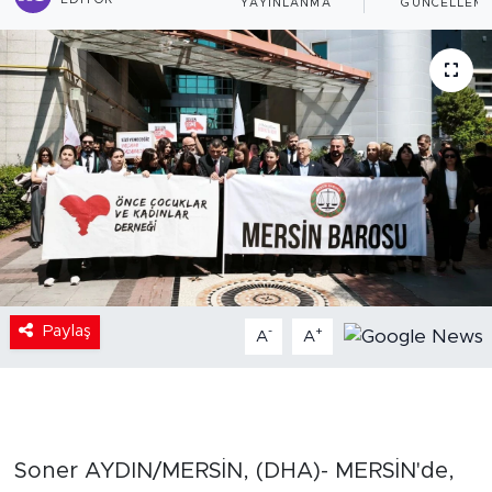
EDITÖR
YAYINLANMA
GÜNCELLEM
Paylaş
-
+
A
A
Soner AYDIN/MERSİN, (DHA)- MERSİN'de,