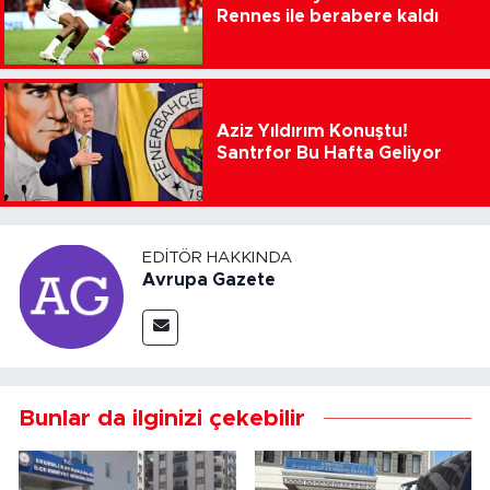
Rennes ile berabere kaldı
Aziz Yıldırım Konuştu!
Santrfor Bu Hafta Geliyor
EDITÖR HAKKINDA
Avrupa Gazete
Bunlar da ilginizi çekebilir