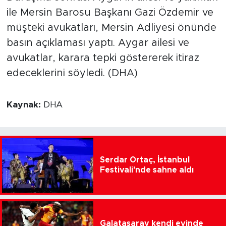
ile Mersin Barosu Başkanı Gazi Özdemir ve
müşteki avukatları, Mersin Adliyesi önünde
basın açıklaması yaptı. Aygar ailesi ve
avukatlar, karara tepki göstererek itiraz
edeceklerini söyledi. (DHA)
Kaynak:
DHA
Serdar Ortaç, İstanbul
Festivali'nde sahne aldı
Galatasaray kendi evinde