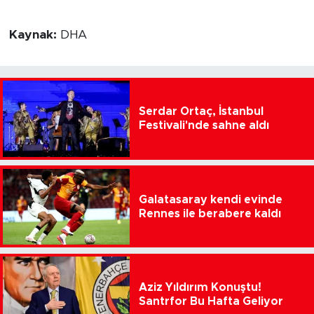
Kaynak:
DHA
Serdar Ortaç, İstanbul
Festivali'nde sahne aldı
Galatasaray kendi evinde
Rennes ile berabere kaldı
Aziz Yıldırım Konuştu!
Santrfor Bu Hafta Geliyor