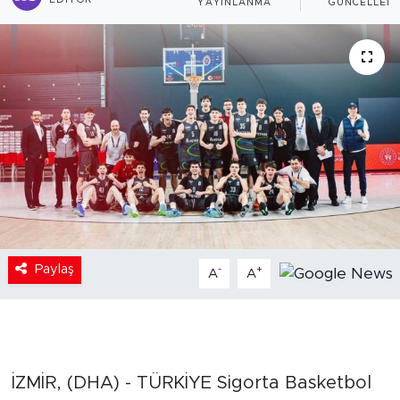
EDITÖR
YAYINLANMA
GÜNCELLEM
Paylaş
-
+
A
A
İZMİR, (DHA) - TÜRKİYE Sigorta Basketbol