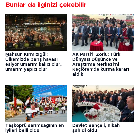
Bunlar da ilginizi çekebilir
Mahsun Kırmızıgül:
AK Parti'li Zorlu: Türk
Ülkemizde barış havası
Dünyası Düşünce ve
esiyor umarım kalıcı olur,
Araştırma Merkezi'ni
umarım yapıcı olur
Keçiören'de kurma kararı
aldık
Taşköprü sarımsağının en
Devlet Bahçeli, nikah
iyileri belli oldu
şahidi oldu