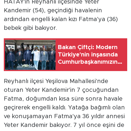
HATAY'ın Reyhanlı ilçesinde Yeter
Kandemir (54), geçindiği havalenin
ardından engelli kalan kızı Fatma'ya (36)
bebek gibi bakıyor.
Bakan Çiftçi: Modern
Türkiye'nin inşasında
Cumhurbaşkanımızın
büyük emekleri var (2)
Reyhanlı ilçesi Yeşilova Mahallesi'nde
oturan Yeter Kandemir'in 7 çocuğundan
Fatma, doğumdan kısa süre sonra havale
geçirerek engelli kaldı. Yatağa bağımlı olan
ve konuşamayan Fatma'ya 36 yıldır annesi
Yeter Kandemir bakıyor. 7 yıl önce eşini de