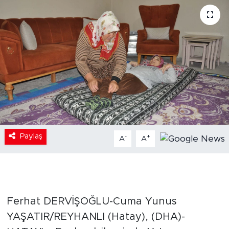
Paylaş
-
+
A
A
Ferhat DERVİŞOĞLU-Cuma Yunus
YAŞATIR/REYHANLI (Hatay), (DHA)-