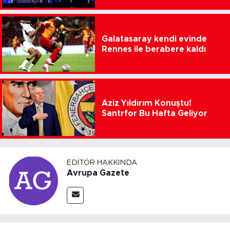
Galatasaray kendi evinde
Rennes ile berabere kaldı
Aziz Yıldırım Konuştu!
Santrfor Bu Hafta Geliyor
EDITÖR HAKKINDA
Avrupa Gazete