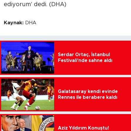
ediyorum' dedi. (DHA)
Kaynak:
DHA
Serdar Ortaç, İstanbul
Festivali'nde sahne aldı
Galatasaray kendi evinde
Rennes ile berabere kaldı
Aziz Yıldırım Konuştu!