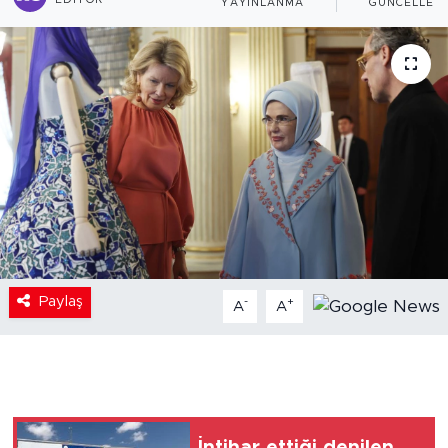
EDITÖR
YAYINLANMA
GÜNCELLEM
Paylaş
-
+
A
A
İntihar ettiği denilen