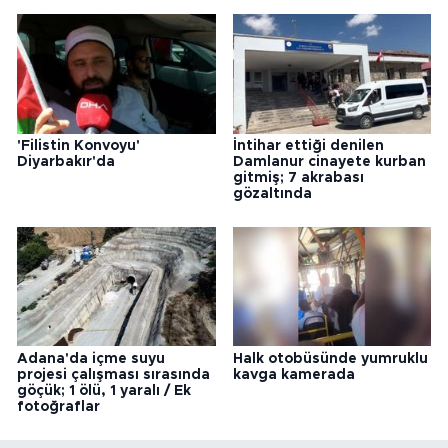
'Filistin Konvoyu'
İntihar ettiği denilen
Diyarbakır'da
Damlanur cinayete kurban
gitmiş; 7 akrabası
gözaltında
Adana'da içme suyu
Halk otobüsünde yumruklu
projesi çalışması sırasında
kavga kamerada
göçük; 1 ölü, 1 yaralı / Ek
fotoğraflar