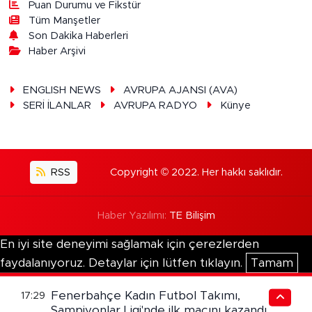
Puan Durumu ve Fikstür
Tüm Manşetler
Son Dakika Haberleri
Haber Arşivi
ENGLISH NEWS
AVRUPA AJANSI (AVA)
SERİ İLANLAR
AVRUPA RADYO
Künye
RSS
Copyright © 2022. Her hakkı saklıdır.
Haber Yazılımı:
TE Bilişim
En iyi site deneyimi sağlamak için çerezlerden
faydalanıyoruz. Detaylar için lütfen tıklayın.
Tamam
Fenerbahçe Kadın Futbol Takımı,
17:29
Şampiyonlar Ligi'nde ilk maçını kazandı