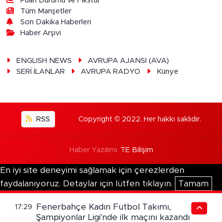
Puan Durumu ve Fikstür
Tüm Manşetler
Son Dakika Haberleri
Haber Arşivi
ENGLISH NEWS
AVRUPA AJANSI (AVA)
SERİ İLANLAR
AVRUPA RADYO
Künye
RSS
Copyright © 2022. Her hakkı saklıdır.
Haber Yazılımı:
TE Bilişim
En iyi site deneyimi sağlamak için çerezlerden
faydalanıyoruz. Detaylar için lütfen tıklayın.
Tamam
Fenerbahçe Kadın Futbol Takımı,
17:29
Şampiyonlar Ligi'nde ilk maçını kazandı