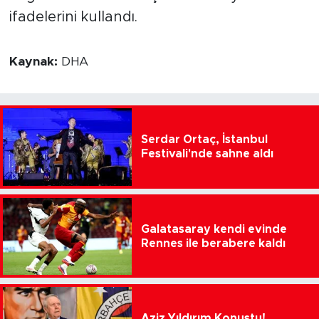
ifadelerini kullandı.
Kaynak:
DHA
Serdar Ortaç, İstanbul
Festivali'nde sahne aldı
Galatasaray kendi evinde
Rennes ile berabere kaldı
Aziz Yıldırım Konuştu!