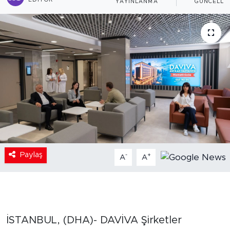
EDITÖR
YAYINLANMA
GÜNCELLE
Paylaş
-
+
A
A
İSTANBUL, (DHA)- DAVİVA Şirketler