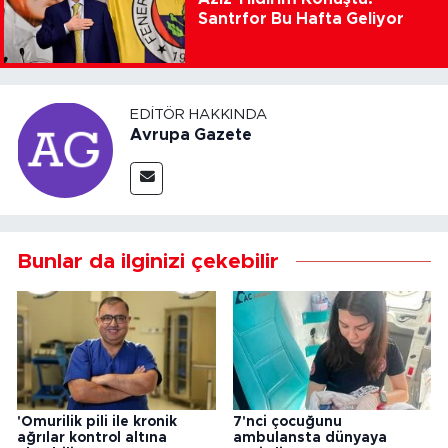
Santrfor Bu Hafta Geliyor
EDITÖR HAKKINDA
Avrupa Gazete
Bunlar da ilginizi çekebilir
'Omurilik pili ile kronik
7'nci çocuğunu
ağrılar kontrol altına
ambulansta dünyaya