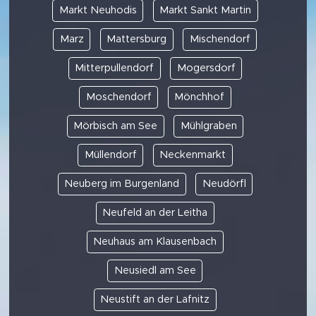
Markt Neuhodis
Markt Sankt Martin
Marz
Mattersburg
Mischendorf
Mitterpullendorf
Mogersdorf
Moschendorf
Mönchhof
Mörbisch am See
Mühlgraben
Müllendorf
Neckenmarkt
Neuberg im Burgenland
Neudörfl
Neufeld an der Leitha
Neuhaus am Klausenbach
Neusiedl am See
Neustift an der Lafnitz