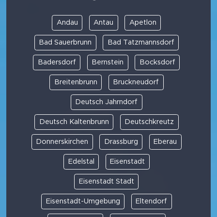
Andau
Antau
Apetlon
Bad Sauerbrunn
Bad Tatzmannsdorf
Badersdorf
Bernstein
Bocksdorf
Breitenbrunn
Bruckneudorf
Deutsch Jahrndorf
Deutsch Kaltenbrunn
Deutschkreutz
Donnerskirchen
Drassburg
Eberau
Edelstal
Eisenstadt
Eisenstadt Stadt
Eisenstadt-Umgebung
Eltendorf