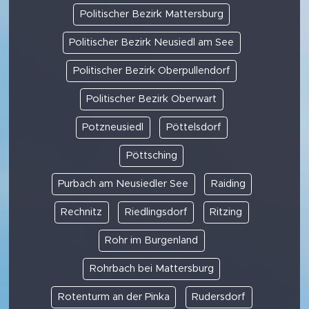
Politischer Bezirk Mattersburg
Politischer Bezirk Neusiedl am See
Politischer Bezirk Oberpullendorf
Politischer Bezirk Oberwart
Potzneusiedl
Pöttelsdorf
Pöttsching
Purbach am Neusiedler See
Raiding
Rechnitz
Riedlingsdorf
Ritzing
Rohr im Burgenland
Rohrbach bei Mattersburg
Rotenturm an der Pinka
Rudersdorf