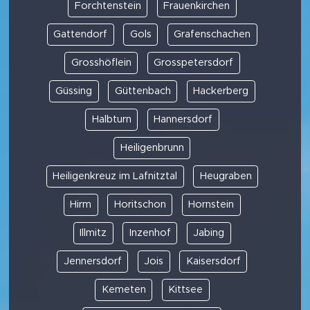
Forchtenstein
Frauenkirchen
Gattendorf
Gols
Grafenschachen
Grosshöflein
Grosspetersdorf
Güssing
Güttenbach
Hackerberg
Halbturn
Hannersdorf
Heiligenbrunn
Heiligenkreuz im Lafnitztal
Heugraben
Hirm
Horitschon
Hornstein
Illmitz
Inzenhof
Jabing
Jennersdorf
Jois
Kaisersdorf
Kemeten
Kittsee