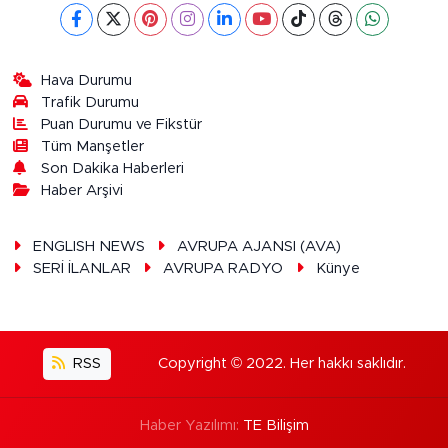
Hava Durumu
Trafik Durumu
Puan Durumu ve Fikstür
Tüm Manşetler
Son Dakika Haberleri
Haber Arşivi
ENGLISH NEWS
AVRUPA AJANSI (AVA)
SERİ İLANLAR
AVRUPA RADYO
Künye
RSS
Copyright © 2022. Her hakkı saklıdır.
Haber Yazılımı:
TE Bilişim