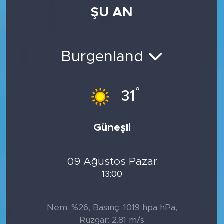
ŞU AN
Burgenland
°
31
Güneşli
09 Ağustos Pazar
13:00
Nem: %26, Basınç: 1019 hpa hPa,
Rüzgar: 2.81 m/s