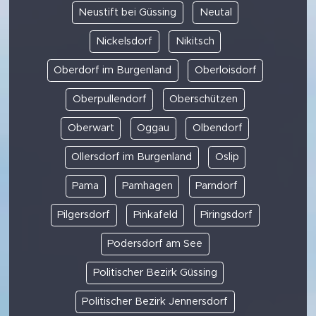
Neustift bei Güssing
Neutal
Nickelsdorf
Nikitsch
Oberdorf im Burgenland
Oberloisdorf
Oberpullendorf
Oberschützen
Oberwart
Oggau
Olbendorf
Ollersdorf im Burgenland
Oslip
Pama
Pamhagen
Parndorf
Pilgersdorf
Pinkafeld
Piringsdorf
Podersdorf am See
Politischer Bezirk Güssing
Politischer Bezirk Jennersdorf