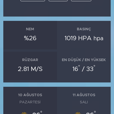
NEM
BASINÇ
%26
1019 HPA
hpa
RÜZGAR
EN DÜŞÜK / EN YÜKSEK
°
°
2.81 M/S
16
/ 33
10 AĞUSTOS
11 AĞUSTOS
PAZARTESI
SALI
°
°