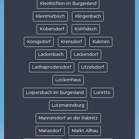
Kleinhöflein im Burgenland
Kleinmürbisch
Klingenbach
Kobersdorf
Kohfidisch
Königsdorf
Krensdorf
Kukmirn
Lackenbach
Lackendorf
Leithaprodersdorf
Litzelsdorf
Lockenhaus
Loipersbach im Burgenland
Loretto
Lutzmannsburg
Mannersdorf an der Rabnitz
Mariasdorf
Markt Allhau