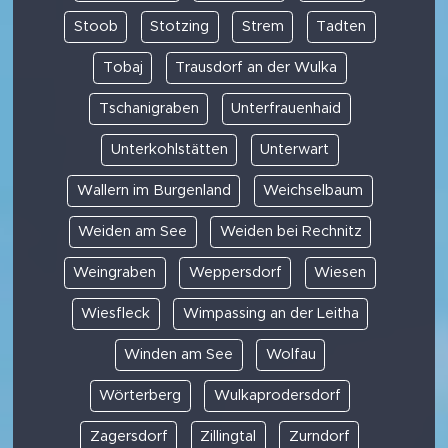
Stoob
Stotzing
Strem
Tadten
Tobaj
Trausdorf an der Wulka
Tschanigraben
Unterfrauenhaid
Unterkohlstätten
Unterwart
Wallern im Burgenland
Weichselbaum
Weiden am See
Weiden bei Rechnitz
Weingraben
Weppersdorf
Wiesen
Wiesfleck
Wimpassing an der Leitha
Winden am See
Wolfau
Wörterberg
Wulkaprodersdorf
Zagersdorf
Zillingtal
Zurndorf