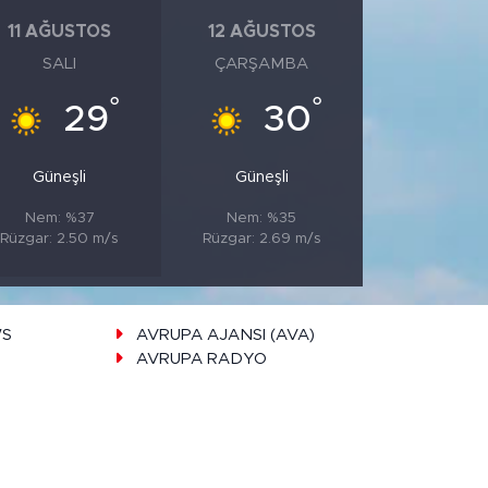
11 AĞUSTOS
12 AĞUSTOS
SALI
ÇARŞAMBA
°
°
29
30
Güneşli
Güneşli
Nem: %37
Nem: %35
Rüzgar: 2.50 m/s
Rüzgar: 2.69 m/s
WS
AVRUPA AJANSI (AVA)
AVRUPA RADYO