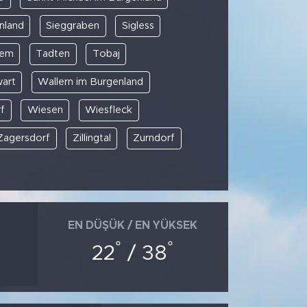
nland
Sieggraben
Sigless
rem
Tadten
Tobaj
art
Wallern im Burgenland
f
Wiesen
Wiesfleck
Zagersdorf
Zillingtal
Zurndorf
EN DÜŞÜK / EN YÜKSEK
°
°
22
/ 38