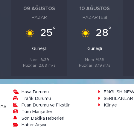
09 AĞUSTOS
10 AĞUSTOS
PAZAR
PAZARTESI
°
°
°
25
28
Güneşli
Güneşli
Nem: %39
Nem: %38
Rüzgar: 2.69 m/s
Rüzgar: 3.19 m/s
Hava Durumu
ENGLISH NE
Trafik Durumu
SERİ İLANLAR
Puan Durumu ve Fikstür
Künye
UPA
Tüm Manşetler
Son Dakika Haberleri
Haber Arşivi