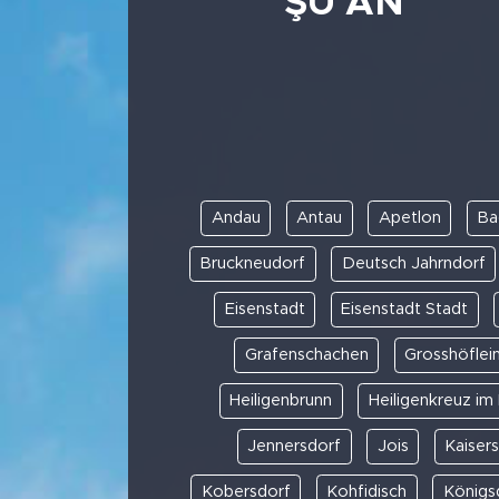
ŞU AN
Andau
Antau
Apetlon
Ba
Bruckneudorf
Deutsch Jahrndorf
Eisenstadt
Eisenstadt Stadt
Grafenschachen
Grosshöflei
Heiligenbrunn
Heiligenkreuz im 
Jennersdorf
Jois
Kaiser
Kobersdorf
Kohfidisch
Königs