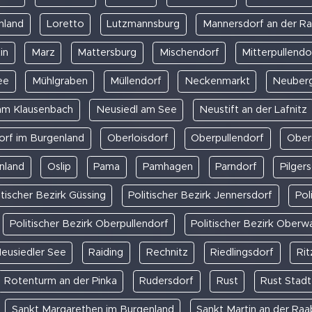
nland
Loretto
Lutzmannsburg
Mannersdorf an der Ra
in
Marz
Mattersburg
Mischendorf
Mitterpullendo
ee
Mühlgraben
Müllendorf
Neckenmarkt
Neuberg
am Klausenbach
Neusiedl am See
Neustift an der Lafnitz
rf im Burgenland
Oberloisdorf
Oberpullendorf
Ober
nland
Oslip
Pama
Pamhagen
Parndorf
Pilger
itischer Bezirk Güssing
Politischer Bezirk Jennersdorf
Pol
Politischer Bezirk Oberpullendorf
Politischer Bezirk Oberw
eusiedler See
Raiding
Rechnitz
Riedlingsdorf
Rit
Rotenturm an der Pinka
Rudersdorf
Rust
Rust Stadt
Sankt Margarethen im Burgenland
Sankt Martin an der Raa