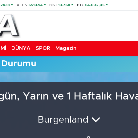
,2438
ALTIN
6513.94
BİST
13.768
BTC
64.602,05
Mİ
DÜNYA
SPOR
Magazin
a Durumu
gün, Yarın ve 1 Haftalık Ha
Burgenland