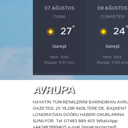
07 AĞUSTOS
08 AĞUSTOS
CUMA
CUMARTESI
°
27
24
Güneşli
Güneşli
Nem: %49
Nem: %54
Rüzgar: 6.81 m/s
Rüzgar: 3.50 m/s
HAYATIN TÜM RENKLERİNİ BARINDIRAN AVR
GAZETESİ, 25 YILDIR İNGİLTERE'DE, BAŞKENT
LONDRA'DAN DOĞRU HABERİ OKURLARINA
SUNUYOR. Tel: 07483 889 405 WhatsApp:
+447483889405 e-mail:
[email protected]