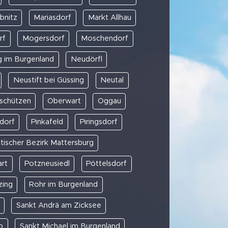
bnitz
Mariasdorf
Markt Allhau
rf
Mogersdorf
Moschendorf
 im Burgenland
Neudörfl
Neustift bei Güssing
Neutal
schützen
Oberwart
Oggau
sdorf
Pinkafeld
Piringsdorf
itischer Bezirk Mattersburg
art
Potzneusiedl
Pöttelsdorf
zing
Rohr im Burgenland
Sankt Andrä am Zicksee
b
Sankt Michael im Burgenland