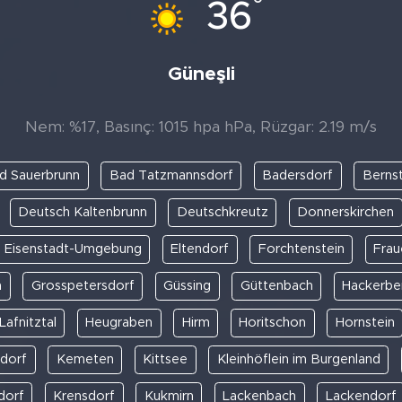
°
36
Güneşli
Nem: %17, Basınç: 1015 hpa hPa, Rüzgar: 2.19 m/s
d Sauerbrunn
Bad Tatzmannsdorf
Badersdorf
Bernst
Deutsch Kaltenbrunn
Deutschkreutz
Donnerskirchen
Eisenstadt-Umgebung
Eltendorf
Forchtenstein
Frau
n
Grosspetersdorf
Güssing
Güttenbach
Hackerbe
Lafnitztal
Heugraben
Hirm
Horitschon
Hornstein
sdorf
Kemeten
Kittsee
Kleinhöflein im Burgenland
dorf
Krensdorf
Kukmirn
Lackenbach
Lackendorf