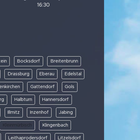
16:30
ein
Bocksdorf
Breitenbrunn
Drassburg
Eberau
Edelstal
enkirchen
Gattendorf
Gols
rg
Halbturn
Hannersdorf
Illmitz
Inzenhof
Jabing
Kleinmürbisch
Klingenbach
Leithaprodersdorf
Litzelsdorf