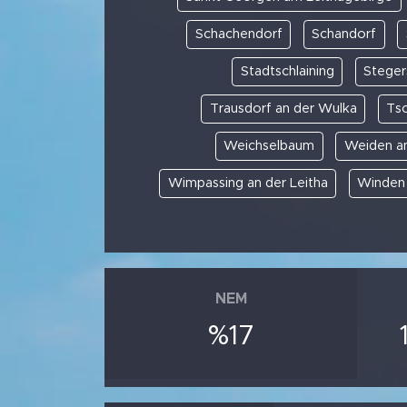
Schachendorf
Schandorf
Stadtschlaining
Steger
Trausdorf an der Wulka
Ts
Weichselbaum
Weiden a
Wimpassing an der Leitha
Winden
NEM
%17