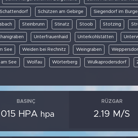
Schattendorf
Schützen am Gebirge
Siegendorf im Burge
sbach
Steinbrunn
Stinatz
Stoob
Stotzing
St
chanigraben
Unterfrauenhaid
Unterkohlstätten
Unterw
m See
Weiden bei Rechnitz
Weingraben
Weppersdor
 am See
Wolfau
Wörterberg
Wulkaprodersdorf
BASINÇ
RÜZGAR
1015 HPA
2.19 M/S
hpa