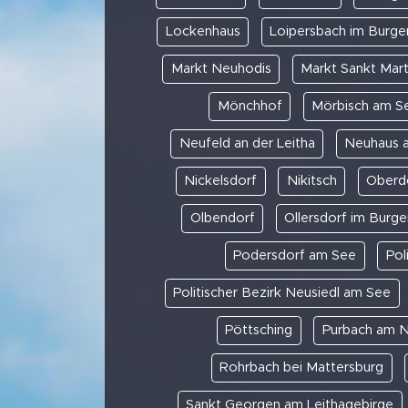
Lockenhaus
Loipersbach im Burge
Markt Neuhodis
Markt Sankt Mart
Mönchhof
Mörbisch am S
Neufeld an der Leitha
Neuhaus 
Nickelsdorf
Nikitsch
Oberdo
Olbendorf
Ollersdorf im Burge
Podersdorf am See
Pol
Politischer Bezirk Neusiedl am See
Pöttsching
Purbach am N
Rohrbach bei Mattersburg
Sankt Georgen am Leithagebirge