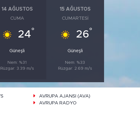
14 AĞUSTOS
15 AĞUSTOS
CUMA
CUMARTESI
°
°
24
26
Güneşli
Güneşli
Nem: %31
Nem: %33
Rüzgar: 3.39 m/s
Rüzgar: 2.69 m/s
WS
AVRUPA AJANSI (AVA)
AVRUPA RADYO