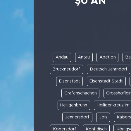
ŞU AN
Andau
Antau
Apetlon
Ba
Bruckneudorf
Deutsch Jahrndorf
Eisenstadt
Eisenstadt Stadt
Grafenschachen
Grosshöflei
Heiligenbrunn
Heiligenkreuz im 
Jennersdorf
Jois
Kaiser
Kobersdorf
Kohfidisch
Königs