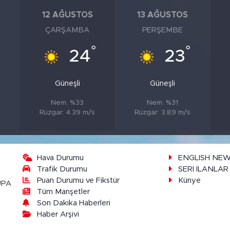
12 AĞUSTOS
13 AĞUSTOS
ÇARŞAMBA
PERŞEMBE
°
°
°
24
23
Güneşli
Güneşli
Nem: %33
Nem: %31
Rüzgar: 4.39 m/s
Rüzgar: 3.89 m/s
Hava Durumu
ENGLISH NE
Trafik Durumu
SERİ İLANLAR
Puan Durumu ve Fikstür
Künye
UPA
Tüm Manşetler
Son Dakika Haberleri
Haber Arşivi