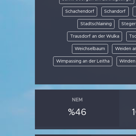
Schachendorf
Schandorf
Stadtschlaining
Steger
Trausdorf an der Wulka
Ts
Weichselbaum
Weiden a
Wimpassing an der Leitha
Winden
NEM
%46