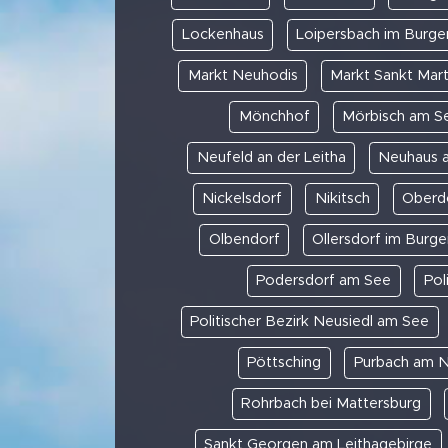
Lockenhaus
Loipersbach im Burge
Markt Neuhodis
Markt Sankt Mart
Mönchhof
Mörbisch am S
Neufeld an der Leitha
Neuhaus 
Nickelsdorf
Nikitsch
Oberdo
Olbendorf
Ollersdorf im Burge
Podersdorf am See
Pol
Politischer Bezirk Neusiedl am See
Pöttsching
Purbach am N
Rohrbach bei Mattersburg
Sankt Georgen am Leithagebirge