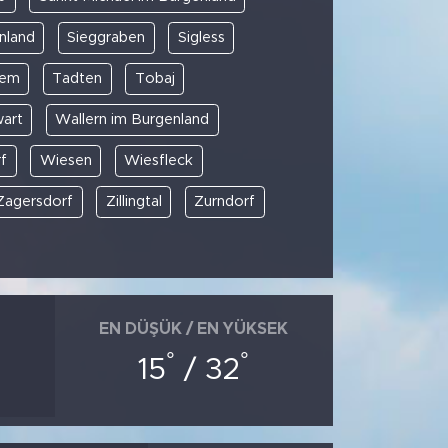
nland
Sieggraben
Sigless
rem
Tadten
Tobaj
art
Wallern im Burgenland
f
Wiesen
Wiesfleck
Zagersdorf
Zillingtal
Zurndorf
EN DÜŞÜK / EN YÜKSEK
°
°
15
/ 32