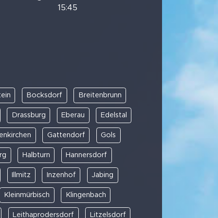
15:45
ein
Bocksdorf
Breitenbrunn
Drassburg
Eberau
Edelstal
enkirchen
Gattendorf
Gols
rg
Halbturn
Hannersdorf
Illmitz
Inzenhof
Jabing
Kleinmürbisch
Klingenbach
Leithaprodersdorf
Litzelsdorf