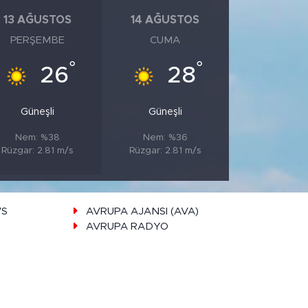
13 AĞUSTOS
14 AĞUSTOS
PERŞEMBE
CUMA
°
°
26
28
Güneşli
Güneşli
Nem: %38
Nem: %36
Rüzgar: 2.81 m/s
Rüzgar: 2.81 m/s
WS
AVRUPA AJANSI (AVA)
AVRUPA RADYO