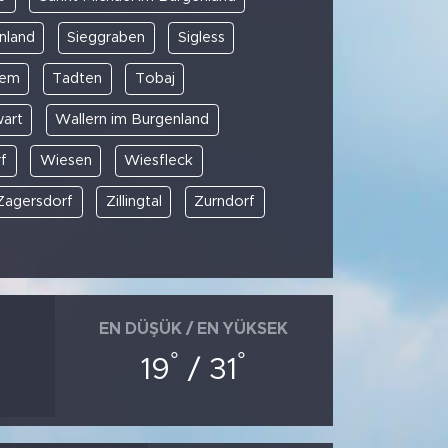
nland
Sieggraben
Sigless
rem
Tadten
Tobaj
art
Wallern im Burgenland
f
Wiesen
Wiesfleck
Zagersdorf
Zillingtal
Zurndorf
EN DÜŞÜK / EN YÜKSEK
°
°
19
/ 31