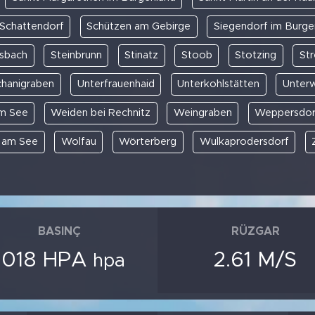
Schattendorf
Schützen am Gebirge
Siegendorf im Burge
sbach
Steinbrunn
Stinatz
Stoob
Stotzing
St
chanigraben
Unterfrauenhaid
Unterkohlstätten
Unterw
m See
Weiden bei Rechnitz
Weingraben
Weppersdor
 am See
Wolfau
Wörterberg
Wulkaprodersdorf
BASINÇ
RÜZGAR
1018 HPA
2.61 M/S
hpa