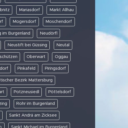
bnitz
Mariasdorf
Markt Allhau
rf
Mogersdorf
Moschendorf
 im Burgenland
Neudörfl
Neustift bei Güssing
Neutal
schützen
Oberwart
Oggau
sdorf
Pinkafeld
Piringsdorf
itischer Bezirk Mattersburg
art
Potzneusiedl
Pöttelsdorf
zing
Rohr im Burgenland
Sankt Andrä am Zicksee
b
Sankt Michael im Burgenland