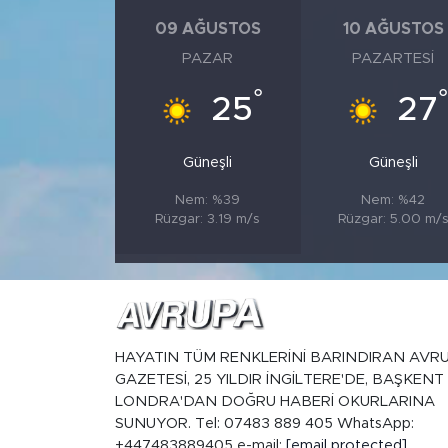
09 AĞUSTOS
10 AĞUSTOS
PAZAR
PAZARTESI
°
°
25
27
Güneşli
Güneşli
Nem: %39
Nem: %42
Rüzgar: 3.19 m/s
Rüzgar: 5.00 m/
HAYATIN TÜM RENKLERİNİ BARINDIRAN AVR
GAZETESİ, 25 YILDIR İNGİLTERE'DE, BAŞKENT
LONDRA'DAN DOĞRU HABERİ OKURLARINA
SUNUYOR. Tel: 07483 889 405 WhatsApp:
+447483889405 e-mail:
[email protected]