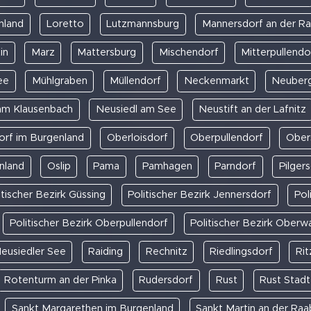
nland
Loretto
Lutzmannsburg
Mannersdorf an der Ra
in
Marz
Mattersburg
Mischendorf
Mitterpullendo
ee
Mühlgraben
Müllendorf
Neckenmarkt
Neuberg
am Klausenbach
Neusiedl am See
Neustift an der Lafnitz
rf im Burgenland
Oberloisdorf
Oberpullendorf
Ober
nland
Oslip
Pama
Pamhagen
Parndorf
Pilger
itischer Bezirk Güssing
Politischer Bezirk Jennersdorf
Pol
Politischer Bezirk Oberpullendorf
Politischer Bezirk Oberw
eusiedler See
Raiding
Rechnitz
Riedlingsdorf
Rit
Rotenturm an der Pinka
Rudersdorf
Rust
Rust Stadt
Sankt Margarethen im Burgenland
Sankt Martin an der Raa