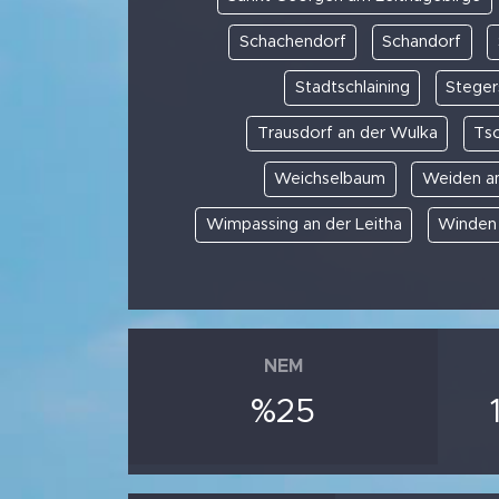
Schachendorf
Schandorf
Stadtschlaining
Steger
Trausdorf an der Wulka
Ts
Weichselbaum
Weiden a
Wimpassing an der Leitha
Winden
NEM
%25