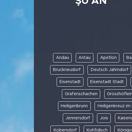
ŞU AN
Andau
Antau
Apetlon
Ba
Bruckneudorf
Deutsch Jahrndorf
Eisenstadt
Eisenstadt Stadt
Grafenschachen
Grosshöflei
Heiligenbrunn
Heiligenkreuz im 
Jennersdorf
Jois
Kaiser
Kobersdorf
Kohfidisch
Königs