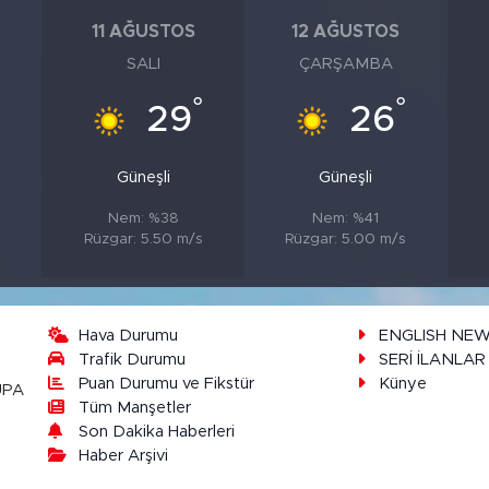
11 AĞUSTOS
12 AĞUSTOS
SALI
ÇARŞAMBA
°
°
29
26
Güneşli
Güneşli
Nem: %38
Nem: %41
s
Rüzgar: 5.50 m/s
Rüzgar: 5.00 m/s
Hava Durumu
ENGLISH NE
Trafik Durumu
SERİ İLANLAR
Puan Durumu ve Fikstür
Künye
UPA
Tüm Manşetler
Son Dakika Haberleri
Haber Arşivi