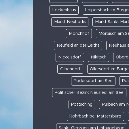
Lockenhaus
Loipersbach im Burge
Markt Neuhodis
Markt Sankt Mart
Mönchhof
Mörbisch am S
Neufeld an der Leitha
Neuhaus 
Nickelsdorf
Nikitsch
Oberdo
Olbendorf
Ollersdorf im Burge
Podersdorf am See
Pol
Politischer Bezirk Neusiedl am See
Pöttsching
Purbach am N
Rohrbach bei Mattersburg
Sankt Georgen am Leithagebirge