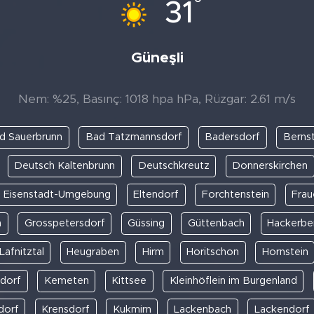
°
31
Güneşli
Nem: %25, Basınç: 1018 hpa hPa, Rüzgar: 2.61 m/s
d Sauerbrunn
Bad Tatzmannsdorf
Badersdorf
Bernst
Deutsch Kaltenbrunn
Deutschkreutz
Donnerskirchen
Eisenstadt-Umgebung
Eltendorf
Forchtenstein
Frau
n
Grosspetersdorf
Güssing
Güttenbach
Hackerbe
Lafnitztal
Heugraben
Hirm
Horitschon
Hornstein
sdorf
Kemeten
Kittsee
Kleinhöflein im Burgenland
dorf
Krensdorf
Kukmirn
Lackenbach
Lackendorf