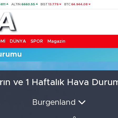
4811
ALTIN
6660.55
BİST
13.779
BTC
64.944,08
Mİ
DÜNYA
SPOR
Magazin
Durumu
rın ve 1 Haftalık Hava Duru
Burgenland