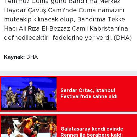
Temmuz Cuma günü Bandırma Merkez
Haydar Çavuş Camii'nde Cuma namazını
müteakip kılınacak olup, Bandırma Tekke
Hacı Ali Rıza El-Bezzaz Camii Kabristanı'na
defnedilecektir' ifadelerine yer verdi. (DHA)
Kaynak:
DHA
Serdar Ortaç, İstanbul
Festivali'nde sahne aldı
Galatasaray kendi evinde
Rennes ile berabere kaldı