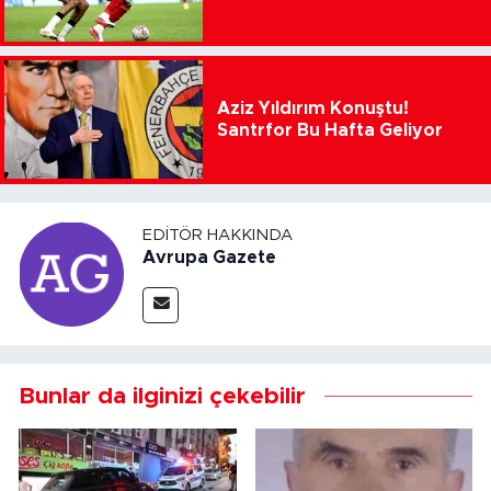
Aziz Yıldırım Konuştu!
Santrfor Bu Hafta Geliyor
EDITÖR HAKKINDA
Avrupa Gazete
Bunlar da ilginizi çekebilir