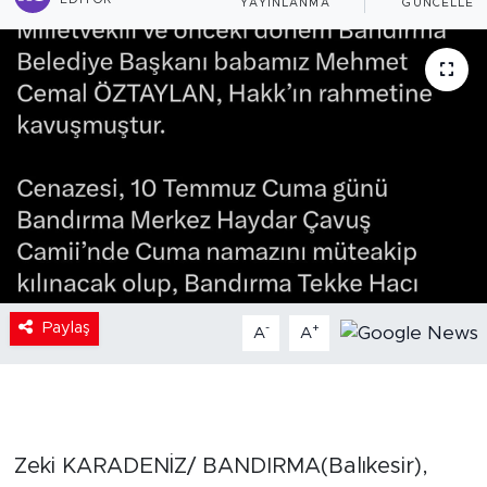
EDITÖR
YAYINLANMA
GÜNCELLEM
Paylaş
-
+
A
A
Zeki KARADENİZ/ BANDIRMA(Balıkesir),