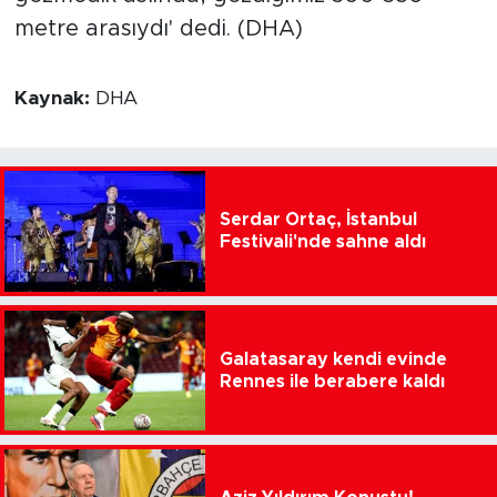
metre arasıydı' dedi. (DHA)
Kaynak:
DHA
Serdar Ortaç, İstanbul
Festivali'nde sahne aldı
Galatasaray kendi evinde
Rennes ile berabere kaldı