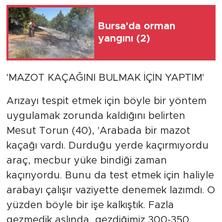
Bursa'da orman
yangını (2)
'MAZOT KAÇAĞINI BULMAK İÇİN YAPTIM'
Arızayı tespit etmek için böyle bir yöntem
uygulamak zorunda kaldığını belirten
Mesut Torun (40), 'Arabada bir mazot
kaçağı vardı. Durduğu yerde kaçırmıyordu
araç, mecbur yüke bindiği zaman
kaçırıyordu. Bunu da test etmek için haliyle
arabayı çalışır vaziyette denemek lazımdı. O
yüzden böyle bir işe kalkıştık. Fazla
gezmedik aslında, gezdiğimiz 300-350