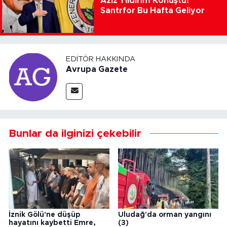
Aziz Yıldırım Konuştu!
Santrfor Bu Hafta Geliyor
EDITÖR HAKKINDA
Avrupa Gazete
Bunlar da ilginizi çekebilir
İznik Gölü'ne düşüp
Uludağ'da orman yangını
hayatını kaybetti Emre,
(3)