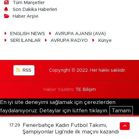
Tüm Manşetler
Son Dakika Haberleri
Haber Arşivi
ENGLISH NEWS
AVRUPA AJANSI (AVA)
SERİ İLANLAR
AVRUPA RADYO
Künye
RSS
Copyright © 2022. Her hakkı saklıdır.
Haber Yazılımı:
TE Bilişim
En iyi site deneyimi sağlamak için çerezlerden
faydalanıyoruz. Detaylar için lütfen tıklayın.
Tamam
Fenerbahçe Kadın Futbol Takımı,
17:29
Şampiyonlar Ligi'nde ilk maçını kazandı