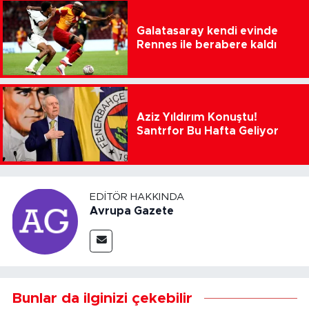
Galatasaray kendi evinde
Rennes ile berabere kaldı
Aziz Yıldırım Konuştu!
Santrfor Bu Hafta Geliyor
EDITÖR HAKKINDA
Avrupa Gazete
Bunlar da ilginizi çekebilir