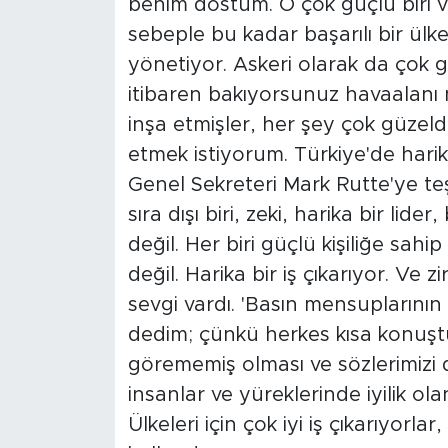
benim dostum. O çok güçlü biri ve 
sebeple bu kadar başarılı bir ülk
yönetiyor. Askeri olarak da çok 
itibaren bakıyorsunuz havaalanı 
inşa etmişler, her şey çok güze
etmek istiyorum. Türkiye'de harik
Genel Sekreteri Mark Rutte'ye t
sıra dışı biri, zeki, harika bir li
değil. Her biri güçlü kişiliğe sah
değil. Harika bir iş çıkarıyor. Ve 
sevgi vardı. 'Basın mensuplarını
dedim; çünkü herkes kısa konuşt
görememiş olması ve sözlerimizi
insanlar ve yüreklerinde iyilik ola
Ülkeleri için çok iyi iş çıkarıyorl