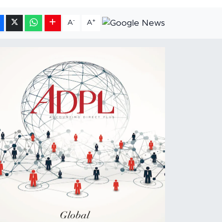
-
+
A
A