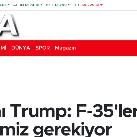
463
ALTIN
6574.81
BİST
13.799
BTC
64.225,61
Mİ
DÜNYA
SPOR
Magazin
 Trump: F-35'le
miz gerekiyor