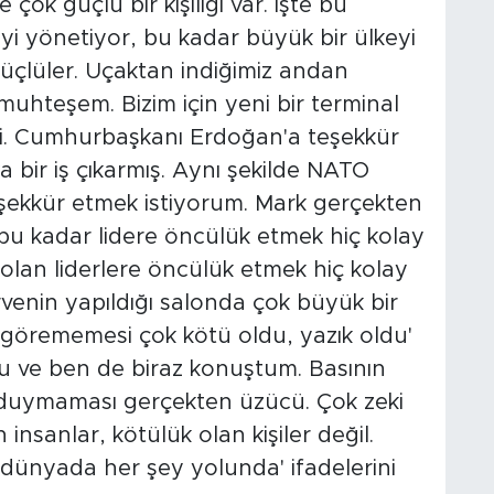
çok güçlü bir kişiliği var. İşte bu
eyi yönetiyor, bu kadar büyük bir ülkeyi
güçlüler. Uçaktan indiğimiz andan
muhteşem. Bizim için yeni bir terminal
ldi. Cumhurbaşkanı Erdoğan'a teşekkür
a bir iş çıkarmış. Aynı şekilde NATO
eşekkür etmek istiyorum. Mark gerçekten
der, bu kadar lidere öncülük etmek hiç kolay
ip olan liderlere öncülük etmek hiç kolay
zirvenin yapıldığı salonda çok büyük bir
n görememesi çok kötü oldu, yazık oldu'
u ve ben de biraz konuştum. Basının
 duymaması gerçekten üzücü. Çok zeki
n insanlar, kötülük olan kişiler değil.
ar, dünyada her şey yolunda' ifadelerini