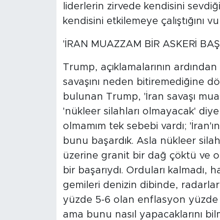
liderlerin zirvede kendisini sevdiğ
kendisini etkilemeye çalıştığını vu
'İRAN MUAZZAM BİR ASKERİ BAŞ
Trump, açıklamalarının ardından ga
savaşını neden bitiremediğine dön
bulunan Trump, 'İran savaşı muaz
'nükleer silahları olmayacak' diy
olmamım tek sebebi vardı; 'İran'ı
bunu başardık. Asla nükleer sila
üzerine granit bir dağ çöktü ve 
bir başarıydı. Orduları kalmadı, h
gemileri denizin dibinde, radarl
yüzde 5-6 olan enflasyon yüzde 2
ama bunu nasıl yapacaklarını bil