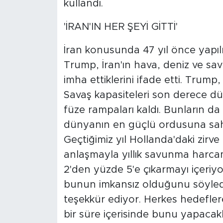
kullandı.
'İRAN'IN HER ŞEYİ GİTTİ'
İran konusunda 47 yıl önce yapıl
Trump, İran'ın hava, deniz ve sav
imha ettiklerini ifade etti. Trump, 'İ
Savaş kapasiteleri son derece d
füze rampaları kaldı. Bunların da
dünyanın en güçlü ordusuna sahi
Geçtiğimiz yıl Hollanda'daki zirv
anlaşmayla yıllık savunma harcam
2'den yüzde 5'e çıkarmayı içeriy
bunun imkansız olduğunu söyledi;
teşekkür ediyor. Herkes hedeflere
bir süre içerisinde bunu yapacak