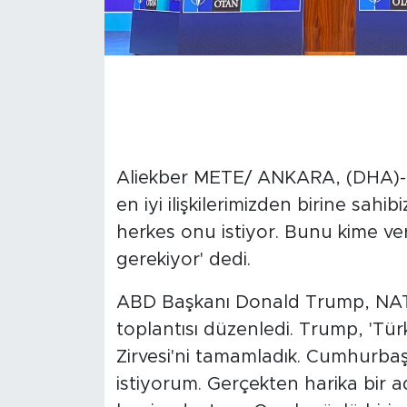
Aliekber METE/ ANKARA, (DHA)-
en iyi ilişkilerimizden birine sahib
herkes onu istiyor. Bunu kime v
gerekiyor' dedi.
ABD Başkanı Donald Trump, NATO 
toplantısı düzenledi. Trump, 'Tür
Zirvesi'ni tamamladık. Cumhurba
istiyorum. Gerçekten harika bir a