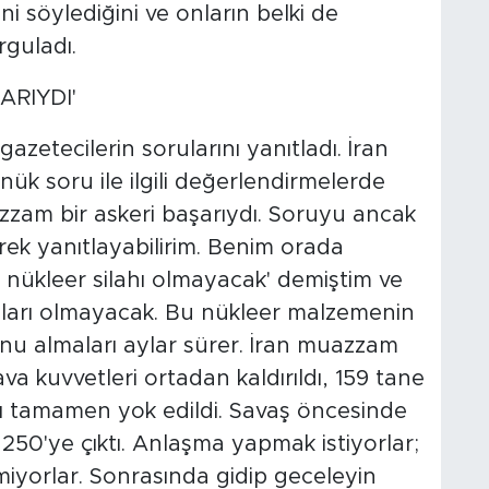
ini söylediğini ve onların belki de
rguladı.
ARIYDI'
zetecilerin sorularını yanıtladı. İran
ük soru ile ilgili değerlendirmelerde
zam bir askeri başarıydı. Soruyu ancak
erek yanıtlayabilirim. Benim orada
n nükleer silahı olmayacak' demiştim ve
hları olmayacak. Bu nükleer malzemenin
onu almaları aylar sürer. İran muazzam
ava kuvvetleri ortadan kaldırıldı, 159 tane
arı tamamen yok edildi. Savaş öncesinde
50'ye çıktı. Anlaşma yapmak istiyorlar;
miyorlar. Sonrasında gidip geceleyin