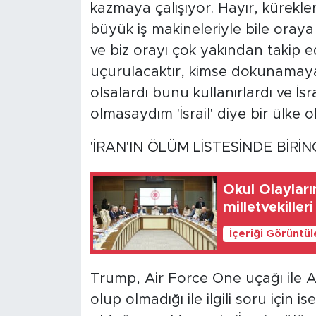
kazmaya çalışıyor. Hayır, kürekl
büyük iş makineleriyle bile oray
ve biz orayı çok yakından takip 
uçurulacaktır, kimse dokunamaya
olsalardı bunu kullanırlardı ve İsr
olmasaydım 'İsrail' diye bir ülke o
'İRAN'IN ÖLÜM LİSTESİNDE BİRİN
Okul Olaylar
milletvekilleri
İçeriği Görüntü
Trump, Air Force One uçağı ile 
olup olmadığı ile ilgili soru için i