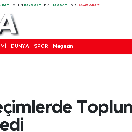
463
ALTIN
6574.81
BİST
13.887
BTC
64.360,53
Mİ
DÜNYA
SPOR
Magazin
 Seçimlerde Top
tedi