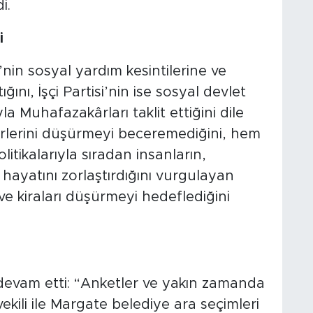
i.
i
si’nin sosyal yardım kesintilerine ve
ığını, İşçi Partisi’nin ise sosyal devlet
yla Muhafazakârları taklit ettiğini dile
iderlerini düşürmeyi beceremediğini, hem
itikalarıyla sıradan insanların,
 hayatını zorlaştırdığını vurgulayan
 ve kiraları düşürmeyi hedeflediğini
le devam etti: “Anketler ve yakın zamanda
kili ile Margate belediye ara seçimleri