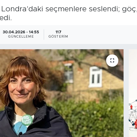
yle Londra’daki seçmenlere seslendi; gö
edi.
30.04.2026 - 14:55
117
GÜNCELLEME
GÖSTERIM