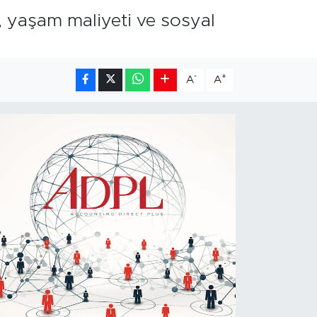
ç, yaşam maliyeti ve sosyal
-
+
A
A