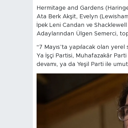
Hermitage and Gardens (Haringe
Ata Berk Akşit, Evelyn (Lewisha
İpek Leni Candan ve Shacklewell
Adaylarından Ülgen Semerci, to
“7 Mayıs’ta yapılacak olan yerel
Ya İşçi Partisi, Muhafazakâr Parti
devamı, ya da Yeşil Parti ile umutl