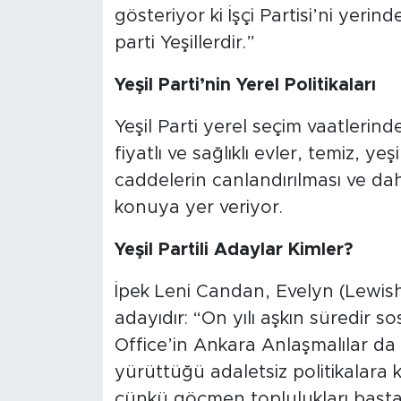
gösteriyor ki İşçi Partisi’ni yer
parti Yeşillerdir.”
Yeşil Parti’nin Yerel Politikaları
Yeşil Parti yerel seçim vaatleri
fiyatlı ve sağlıklı evler, temiz, ye
caddelerin canlandırılması ve dah
konuya yer veriyor.
Yeşil Partili Adaylar Kimler?
İpek Leni Candan, Evelyn (Lewis
adayıdır: “On yılı aşkın süredir 
Office’in Ankara Anlaşmalılar da
yürüttüğü adaletsiz politikalara k
çünkü göçmen toplulukları başta,