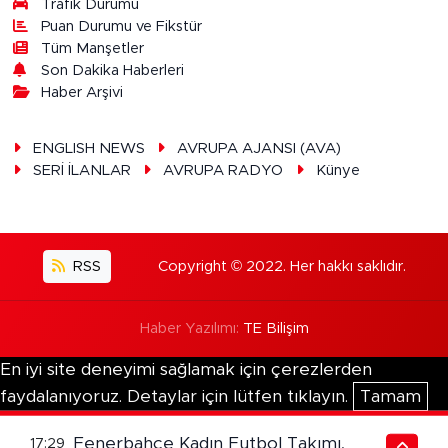
Trafik Durumu
Puan Durumu ve Fikstür
Tüm Manşetler
Son Dakika Haberleri
Haber Arşivi
ENGLISH NEWS
AVRUPA AJANSI (AVA)
SERİ İLANLAR
AVRUPA RADYO
Künye
RSS
Copyright © 2022. Her hakkı saklıdır.
Haber Yazılımı:
TE Bilişim
En iyi site deneyimi sağlamak için çerezlerden
faydalanıyoruz. Detaylar için lütfen tıklayın.
Tamam
Fenerbahçe Kadın Futbol Takımı,
17:29