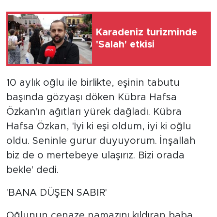
Karadeniz turizminde
'Salah' etkisi
10 aylık oğlu ile birlikte, eşinin tabutu
başında gözyaşı döken Kübra Hafsa
Özkan'ın ağıtları yürek dağladı. Kübra
Hafsa Özkan, 'İyi ki eşi oldum, iyi ki oğlu
oldu. Seninle gurur duyuyorum. İnşallah
biz de o mertebeye ulaşırız. Bizi orada
bekle' dedi.
'BANA DÜŞEN SABIR'
Oğlunun cenaze namazını kıldıran baba