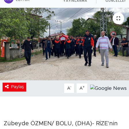
EDITÖR
YAYINLANMA
GÜNCELLEM
Paylaş
-
+
A
A
Zübeyde ÖZMEN/ BOLU, (DHA)- RİZE'nin