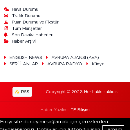
Hava Durumu
Trafik Durumu
Puan Durumu ve Fikstür
Tüm Manşetler
Son Dakika Haberleri
Haber Arşivi
ENGLISH NEWS
AVRUPA AJANSI (AVA)
SERİ İLANLAR
AVRUPA RADYO
Künye
RSS
Copyright © 2022. Her hakkı saklıdır.
Haber Yazılımı:
TE Bilişim
En iyi site deneyimi sağlamak için çerezlerden
faydalanıyoruz. Detaylar için lütfen tıklayın.
Tamam