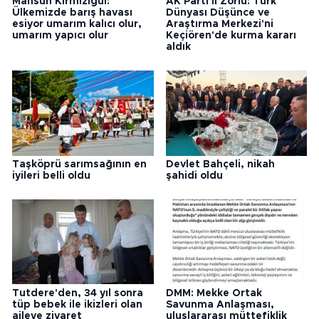
Mahsun Kırmızıgül:
AK Parti'li Zorlu: Türk
Ülkemizde barış havası
Dünyası Düşünce ve
esiyor umarım kalıcı olur,
Araştırma Merkezi'ni
umarım yapıcı olur
Keçiören'de kurma kararı
aldık
Taşköprü sarımsağının en
Devlet Bahçeli, nikah
iyileri belli oldu
şahidi oldu
Tutdere'den, 34 yıl sonra
DMM: Mekke Ortak
tüp bebek ile ikizleri olan
Savunma Anlaşması,
aileye ziyaret
uluslararası müttefiklik