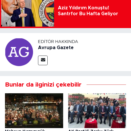
Aziz Yıldırım Konuştu!
Santrfor Bu Hafta Geliyor
EDITÖR HAKKINDA
Avrupa Gazete
Bunlar da ilginizi çekebilir