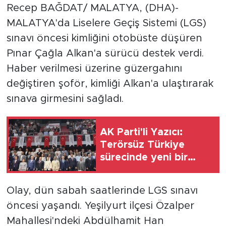
Recep BAĞDAT/ MALATYA, (DHA)-
MALATYA'da Liselere Geçiş Sistemi (LGS)
sınavı öncesi kimliğini otobüste düşüren
Pınar Çağla Alkan'a sürücü destek verdi.
Haber verilmesi üzerine güzergahını
değiştiren şoför, kimliği Alkan'a ulaştırarak
sınava girmesini sağladı.
AK Parti'li Yazıcı:
Terörsüz Türkiye
sürecinde yeni bir
safhaya girdik
Olay, dün sabah saatlerinde LGS sınavı
öncesi yaşandı. Yeşilyurt ilçesi Özalper
Mahallesi'ndeki Abdülhamit Han