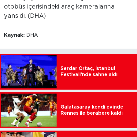
otobüs içerisindeki araç kameralarına
yansıdı. (DHA)
Kaynak:
DHA
Serdar Ortaç, İstanbul
Festivali'nde sahne aldı
Galatasaray kendi evinde
Rennes ile berabere kaldı