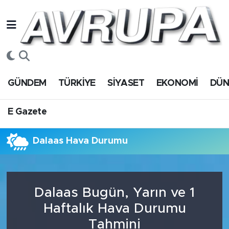
GÜNDEM
E Gazete
Hava Durumu
TÜRKİYE
Trafik Durumu
GÜNDEM
TÜRKİYE
SİYASET
EKONOMİ
DÜ
SİYASET
Süper Lig Puan Durumu ve Fikstür
E Gazete
EKONOMİ
Tüm Manşetler
Dalaas Hava Durumu
DÜNYA
Son Dakika Haberleri
SPOR
Haber Arşivi
Dalaas Bugün, Yarın ve 1
Magazin
Haftalık Hava Durumu
Tahmini