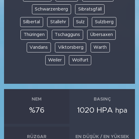
Schwarzenberg
Sibratsgfäll
Silbertal
Stallehr
Sulz
Sulzberg
Thüringen
Tschagguns
Übersaxen
Vandans
Viktorsberg
Warth
Weiler
Wolfurt
NEM
BASINÇ
%76
1020 HPA
hpa
RÜZGAR
EN DÜŞÜK / EN YÜKSEK