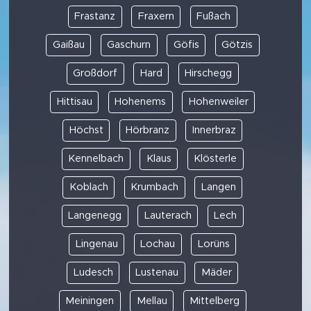
Frastanz
Fraxern
Fußach
Gaißau
Gaschurn
Göfis
Götzis
Großdorf
Hard
Hirschegg
Hittisau
Hohenems
Hohenweiler
Höchst
Hörbranz
Innerbraz
Kennelbach
Klaus
Klösterle
Koblach
Krumbach
Langen
Langenegg
Lauterach
Lech
Lingenau
Lochau
Lorüns
Ludesch
Lustenau
Mäder
Meiningen
Mellau
Mittelberg