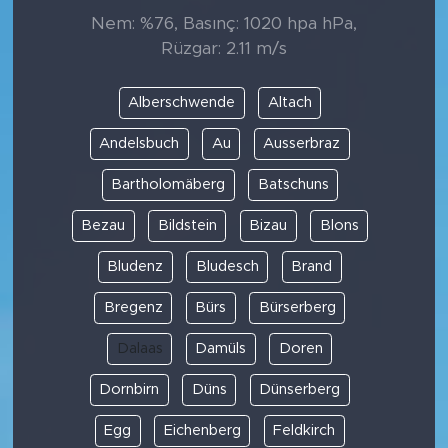
Nem: %76, Basınç: 1020 hpa hPa,
Rüzgar: 2.11 m/s
Alberschwende
Altach
Andelsbuch
Au
Ausserbraz
Bartholomäberg
Batschuns
Bezau
Bildstein
Bizau
Blons
Bludenz
Bludesch
Brand
Bregenz
Bürs
Bürserberg
Dalaas
Damüls
Doren
Dornbirn
Düns
Dünserberg
Egg
Eichenberg
Feldkirch