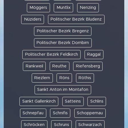
Möggers
Muntlix
Nenzing
Nüziders
Politischer Bezirk Bludenz
Politischer Bezirk Bregenz
Politischer Bezirk Dornbirn
Politischer Bezirk Feldkirch
Raggal
Rankweil
Reuthe
Riefensberg
Riezlern
Röns
Röthis
Sankt Anton im Montafon
Sankt Gallenkirch
Satteins
Schlins
Schnepfau
Schnifis
Schoppernau
Schröcken
Schruns
Schwarzach