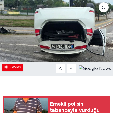
Paylaş
-
+
A
A
Emekli polisin
tabancayla vurduğu