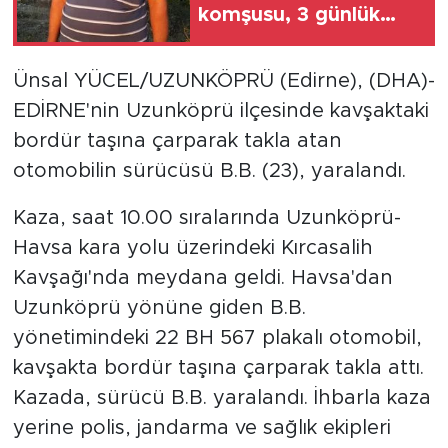
komşusu, 3 günlük
yaşam mücadelesini
kaybetti
Ünsal YÜCEL/UZUNKÖPRÜ (Edirne), (DHA)-
EDİRNE'nin Uzunköprü ilçesinde kavşaktaki
bordür taşına çarparak takla atan
otomobilin sürücüsü B.B. (23), yaralandı.
Kaza, saat 10.00 sıralarında Uzunköprü-
Havsa kara yolu üzerindeki Kırcasalih
Kavşağı'nda meydana geldi. Havsa'dan
Uzunköprü yönüne giden B.B.
yönetimindeki 22 BH 567 plakalı otomobil,
kavşakta bordür taşına çarparak takla attı.
Kazada, sürücü B.B. yaralandı. İhbarla kaza
yerine polis, jandarma ve sağlık ekipleri