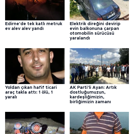
Edirne'de tek katlı metruk
Elektrik direğini devirip
ev alev alev yandı
evin balkonuna çarpan
otomobilin sürücüsü
yaralandı
Yoldan çıkan hafif ticari
AK Parti'li Ayan: Artık
araç takla attı: 1 ölü, 1
dostluğumuzun,
yaralı
kardeşliğimizin,
birliğimizin zamanı