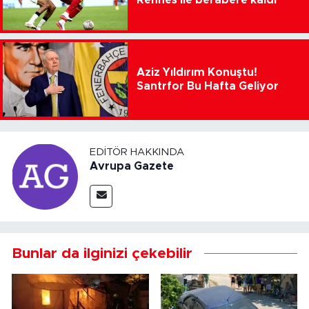
Aziz Yıldırım Konuştu!
Santrfor Bu Hafta Geliyor
EDITÖR HAKKINDA
Avrupa Gazete
Bunlar da ilginizi çekebilir