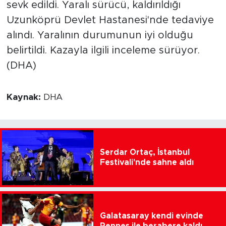
sevk edildi. Yaralı sürücü, kaldırıldığı
Uzunköprü Devlet Hastanesi'nde tedaviye
alındı. Yaralının durumunun iyi olduğu
belirtildi. Kazayla ilgili inceleme sürüyor.
(DHA)
Kaynak:
DHA
Serdar Ortaç, İstanbul
Festivali'nde sahne aldı
Galatasaray kendi evinde
Rennes ile berabere kaldı