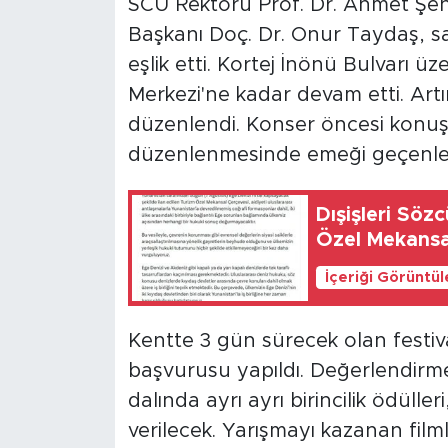
SCÜ Rektörü Prof. Dr. Ahmet Şe
Başkanı Doç. Dr. Onur Taydaş, sa
eşlik etti. Kortej İnönü Bulvarı ü
Merkezi'ne kadar devam etti. Art
düzenlendi. Konser öncesi konuşa
düzenlenmesinde emeği geçenlere
Dışişleri Söz
Özel Mekansal
İçeriği Görüntü
Kentte 3 gün sürecek olan festiv
başvurusu yapıldı. Değerlendir
dalında ayrı ayrı birincilik ödüller
verilecek. Yarışmayı kazanan filml