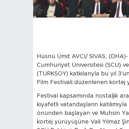
Hüsnü Ümit AVCI/ SİVAS, (DHA)- Sİ
Cumhuriyet Üniversitesi (SCÜ) ve 
(TÜRKSOY) katkılarıyla bu yıl 3'ün
Film Festivali düzenlenen kortej y
Festival kapsamında nostaljik ara
kıyafetli vatandaşların katılımıyla 
önünden başlayan ve Muhsin Yaz
kortej yürüyüşüne Vali Yılmaz Ş