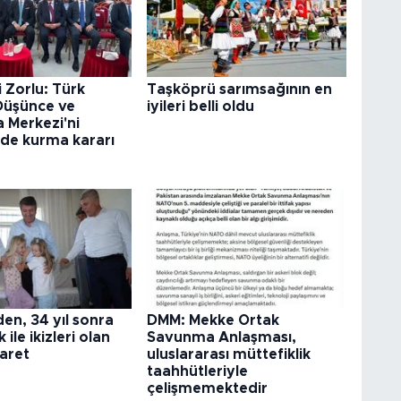
i Zorlu: Türk
Taşköprü sarımsağının en
Düşünce ve
iyileri belli oldu
 Merkezi'ni
'de kurma kararı
en, 34 yıl sonra
DMM: Mekke Ortak
ile ikizleri olan
Savunma Anlaşması,
yaret
uluslararası müttefiklik
taahhütleriyle
çelişmemektedir