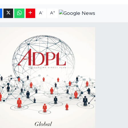
-
+
A
A