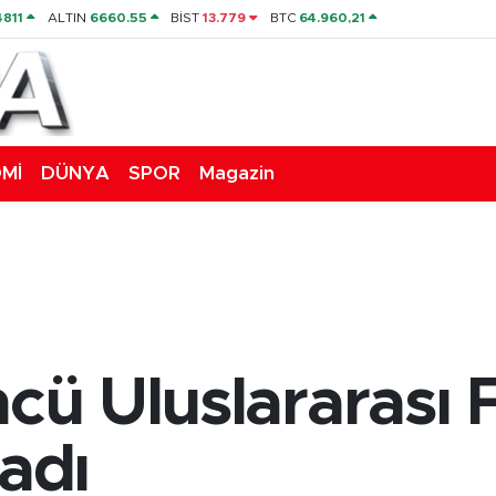
4811
ALTIN
6660.55
BİST
13.779
BTC
64.960,21
Mİ
DÜNYA
SPOR
Magazin
ncü Uluslararası F
ladı