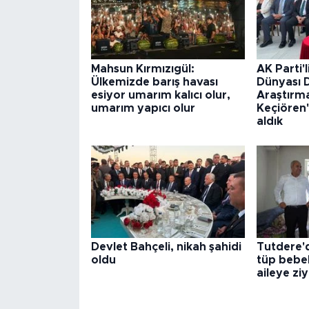
Mahsun Kırmızıgül:
AK Parti'l
Ülkemizde barış havası
Dünyası 
esiyor umarım kalıcı olur,
Araştırma
umarım yapıcı olur
Keçiören
aldık
Devlet Bahçeli, nikah şahidi
Tutdere'd
oldu
tüp bebek 
aileye zi