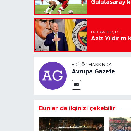
Galatasaray k
EDITÖRÜN SEÇTIĞI
Aziz Yıldırım 
EDITÖR HAKKINDA
Avrupa Gazete
Bunlar da ilginizi çekebilir