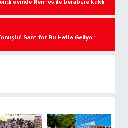
endi evinde Rennes ile berabere kaldı
Konuştu! Santrfor Bu Hafta Geliyor