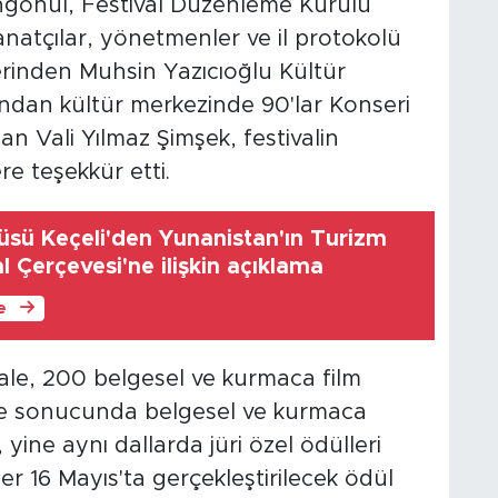
ngönül, Festival Düzenleme Kurulu
natçılar, yönetmenler ve il protokolü
zerinden Muhsin Yazıcıoğlu Kültür
ından kültür merkezinde 90'lar Konseri
n Vali Yılmaz Şimşek, festivalin
 teşekkür etti.
cüsü Keçeli'den Yunanistan'ın Turizm
 Çerçevesi'ne ilişkin açıklama
le
ale, 200 belgesel ve kurmaca film
me sonucunda belgesel ve kurmaca
i, yine aynı dallarda jüri özel ödülleri
er 16 Mayıs'ta gerçekleştirilecek ödül