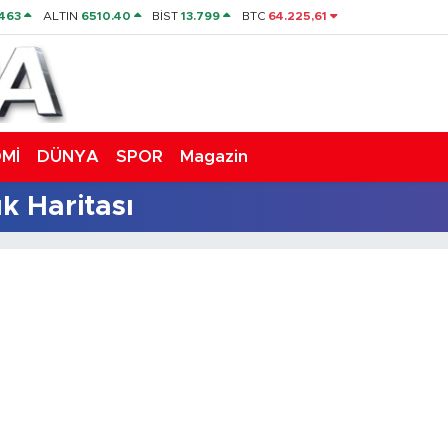
463
ALTIN
6510.40
BİST
13.799
BTC
64.225,61
Mİ
DÜNYA
SPOR
Magazin
k Haritası