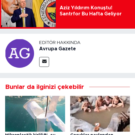
Aziz Yıldırım Konuştu!
Santrfor Bu Hafta Geliyor
EDITÖR HAKKINDA
Avrupa Gazete
Bunlar da ilginizi çekebilir