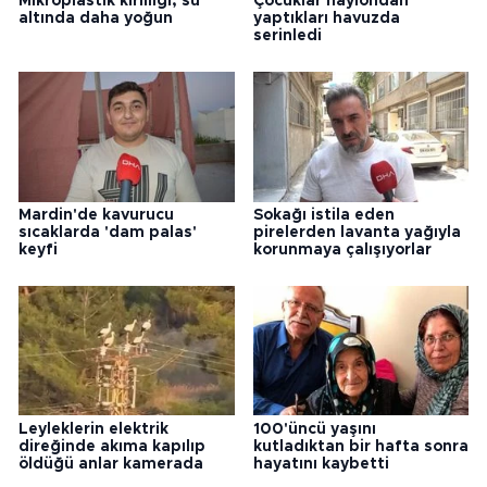
Mikroplastik kirliliği, su
Çocuklar naylondan
altında daha yoğun
yaptıkları havuzda
serinledi
Mardin'de kavurucu
Sokağı istila eden
sıcaklarda 'dam palas'
pirelerden lavanta yağıyla
keyfi
korunmaya çalışıyorlar
Leyleklerin elektrik
100'üncü yaşını
direğinde akıma kapılıp
kutladıktan bir hafta sonra
öldüğü anlar kamerada
hayatını kaybetti