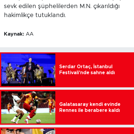
sevk edilen şüphelilerden M.N. çıkarıldığı
hakimlikçe tutuklandı.
Kaynak:
AA
Serdar Ortaç, İstanbul
Festivali'nde sahne aldı
Galatasaray kendi evinde
Rennes ile berabere kaldı