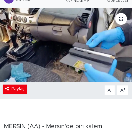
EDITÖR
YAYINLANMA
GÜNCELLEM
Paylaş
-
+
A
A
MERSİN (AA) - Mersin'de biri kalem