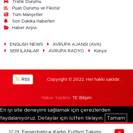
Trafik Durumu
Puan Durumu ve Fikstür
Tüm Manşetler
Son Dakika Haberleri
Haber Arşivi
ENGLISH NEWS
AVRUPA AJANSI (AVA)
SERİ İLANLAR
AVRUPA RADYO
Künye
RSS
Copyright © 2022. Her hakkı saklıdır.
Haber Yazılımı:
TE Bilişim
En iyi site deneyimi sağlamak için çerezlerden
faydalanıyoruz. Detaylar için lütfen tıklayın.
Tamam
Fenerbahçe Kadın Futbol Takımı,
17:29