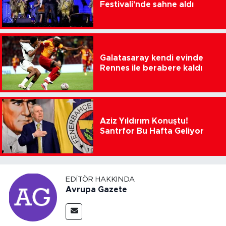
Festivali'nde sahne aldı
Galatasaray kendi evinde
Rennes ile berabere kaldı
Aziz Yıldırım Konuştu!
Santrfor Bu Hafta Geliyor
EDITÖR HAKKINDA
Avrupa Gazete