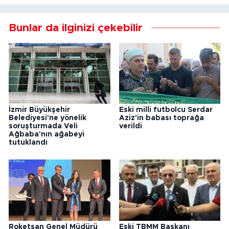
Bunlar da ilginizi çekebilir
İzmir Büyükşehir
Eski milli futbolcu Serdar
Belediyesi'ne yönelik
Aziz'in babası toprağa
soruşturmada Veli
verildi
Ağbaba'nın ağabeyi
tutuklandı
Roketsan Genel Müdürü
Eski TBMM Başkanı