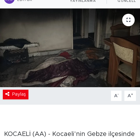
EDITÖR
YAYINLANMA
GÜNCELLE
Paylaş
-
+
A
A
KOCAELİ (AA) - Kocaeli’nin Gebze ilçesinde