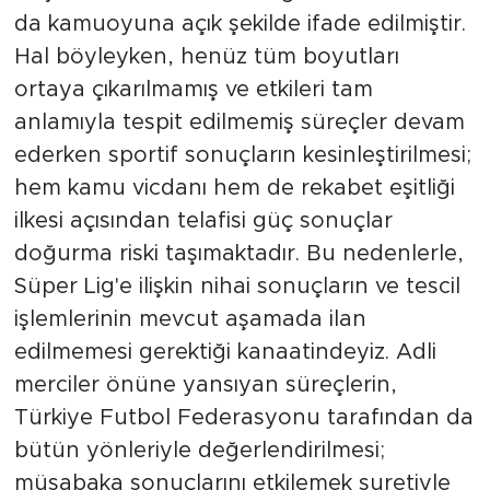
da kamuoyuna açık şekilde ifade edilmiştir.
Hal böyleyken, henüz tüm boyutları
ortaya çıkarılmamış ve etkileri tam
anlamıyla tespit edilmemiş süreçler devam
ederken sportif sonuçların kesinleştirilmesi;
hem kamu vicdanı hem de rekabet eşitliği
ilkesi açısından telafisi güç sonuçlar
doğurma riski taşımaktadır. Bu nedenlerle,
Süper Lig'e ilişkin nihai sonuçların ve tescil
işlemlerinin mevcut aşamada ilan
edilmemesi gerektiği kanaatindeyiz. Adli
merciler önüne yansıyan süreçlerin,
Türkiye Futbol Federasyonu tarafından da
bütün yönleriyle değerlendirilmesi;
müsabaka sonuçlarını etkilemek suretiyle