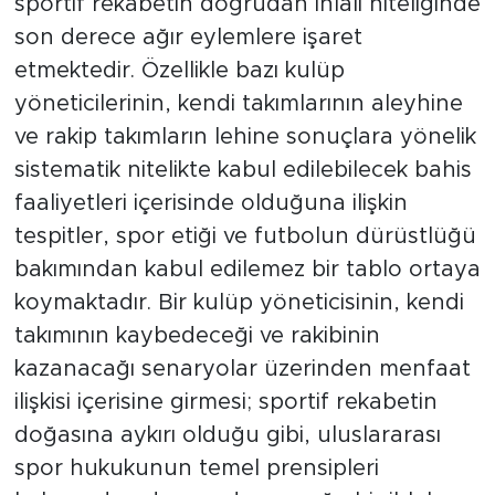
sportif rekabetin doğrudan ihlali niteliğinde
son derece ağır eylemlere işaret
etmektedir. Özellikle bazı kulüp
yöneticilerinin, kendi takımlarının aleyhine
ve rakip takımların lehine sonuçlara yönelik
sistematik nitelikte kabul edilebilecek bahis
faaliyetleri içerisinde olduğuna ilişkin
tespitler, spor etiği ve futbolun dürüstlüğü
bakımından kabul edilemez bir tablo ortaya
koymaktadır. Bir kulüp yöneticisinin, kendi
takımının kaybedeceği ve rakibinin
kazanacağı senaryolar üzerinden menfaat
ilişkisi içerisine girmesi; sportif rekabetin
doğasına aykırı olduğu gibi, uluslararası
spor hukukunun temel prensipleri