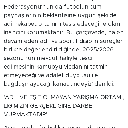
Federasyonu'nun da futbolun tüm
paydaşlarının beklentisine uygun şekilde
adil rekabet ortamını tesis edeceğine olan
inancını korumaktadır. Bu çerçevede, halen
devam eden adli ve sportif disiplin süreçleri
birlikte değerlendirildiğinde, 2025/2026
sezonunun mevcut haliyle tescil
edilmesinin kamuoyu vicdanını tatmin
etmeyeceği ve adalet duygusu ile
bağdaşmayacağı kanaatindeyiz' denildi.
'ADİL VE EŞİT OLMAYAN YARIŞMA ORTAMI,
LİGİMİZİN GERÇEKLİĞİNE DARBE
VURMAKTADIR'