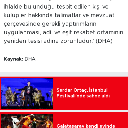
ihlalde bulunduğu tespit edilen kişi ve
kulüpler hakkında talimatlar ve mevzuat
çerçevesinde gerekli yaptırımların
uygulanması, adil ve eşit rekabet ortamının
yeniden tesisi adına zorunludur.' (DHA)
Kaynak:
DHA
Serdar Ortaç, İstanbul
Festivali'nde sahne aldı
Galatasaray kendi evinde