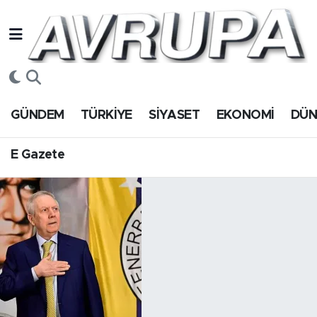
GÜNDEM
E Gazete
Hava Durumu
TÜRKİYE
Trafik Durumu
GÜNDEM
TÜRKİYE
SİYASET
EKONOMİ
DÜ
SİYASET
Süper Lig Puan Durumu ve Fikstür
E Gazete
EKONOMİ
Tüm Manşetler
DÜNYA
Son Dakika Haberleri
SPOR
Haber Arşivi
Magazin