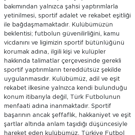
bakımından yalnızca şahsi yaptırımlarla
yetinilmesi, sportif adalet ve rekabet eşitliği
ile bağdaşmamaktadır. Kulübümüzün
beklentisi; futbolun güvenilirliğini, kamu
vicdanını ve ligimizin sportif bütünlüğünü
korumak adına, ilgili kişi ve kulüpler
hakkında talimatlar çerçevesinde gerekli
sportif yaptırımların tereddütsüz şekilde
uygulanmasıdır. Kulübümüz, adil ve eşit
rekabet ilkesine yalnızca kendi bulunduğu
konum itibarıyla değil, Türk Futbolunun
menfaati adına inanmaktadır. Sportif
başarının ancak şeffaflık, hakkaniyet ve eşit
şartlar altında anlam taşıdığı düşüncesiyle
hareket eden kulübümüz, Türkiye Futbol