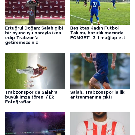
Ertuğrul Doğan: Salah gibi
Beşiktaş Kadın Futbol
bir oyuncuyu parayla ikna
Takımı, hazırlık maçında
edip Trabzon'a
FOMGET'i 3-1 mağlup etti
getiremezsiniz
Trabzonspor'da Salah'a
Salah, Trabzonspor'la ilk
büyük imza töreni / Ek
antrenmanına çıktı
Fotoğraflar