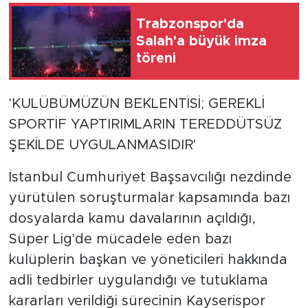
Trabzonspor'da
Salah'a büyük imza
töreni
'KULÜBÜMÜZÜN BEKLENTİSİ; GEREKLİ
SPORTİF YAPTIRIMLARIN TEREDDÜTSÜZ
ŞEKİLDE UYGULANMASIDIR'
İstanbul Cumhuriyet Başsavcılığı nezdinde
yürütülen soruşturmalar kapsamında bazı
dosyalarda kamu davalarının açıldığı,
Süper Lig'de mücadele eden bazı
kulüplerin başkan ve yöneticileri hakkında
adli tedbirler uygulandığı ve tutuklama
kararları verildiği sürecinin Kayserispor