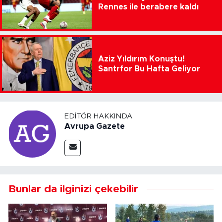
Rennes ile berabere kaldı
Aziz Yıldırım Konuştu!
Santrfor Bu Hafta Geliyor
EDITÖR HAKKINDA
Avrupa Gazete
Bunlar da ilginizi çekebilir