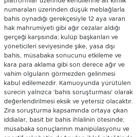
platformlar üzerinde kendilerine ait kimlik
numaraları üzerinden düşük meblağlarla
bahis oynadığı gerekçesiyle 12 aya varan
hak mahrumiyeti gibi ağır cezalar aldığı
gerçeği karşısında; kulüp başkanları ve
yöneticileri seviyesinde şike, yasa dışı
bahis, müsabaka sonucunu etkileme ve
kara para aklama gibi son derece ağır ve
vahim olguların görmezden gelinmesi
kabul edilemezdir. Kamuoyunda yürütülen
sürecin yalnızca 'bahis soruşturması' olarak
değerlendirilmesi eksik ve yetersiz olacaktır.
Zira soruşturma kapsamında ortaya çıkan
iddialar, basit bir bahis ihlalinin ötesinde;
müsabaka sonuçlarının manipülasyonu ve