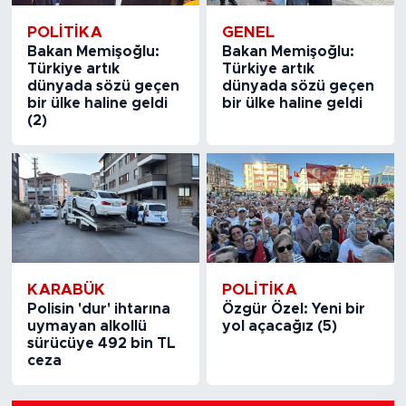
POLITIKA
GENEL
Bakan Memişoğlu:
Bakan Memişoğlu:
Türkiye artık
Türkiye artık
dünyada sözü geçen
dünyada sözü geçen
bir ülke haline geldi
bir ülke haline geldi
(2)
KARABÜK
POLITIKA
Polisin 'dur' ihtarına
Özgür Özel: Yeni bir
uymayan alkollü
yol açacağız (5)
sürücüye 492 bin TL
ceza