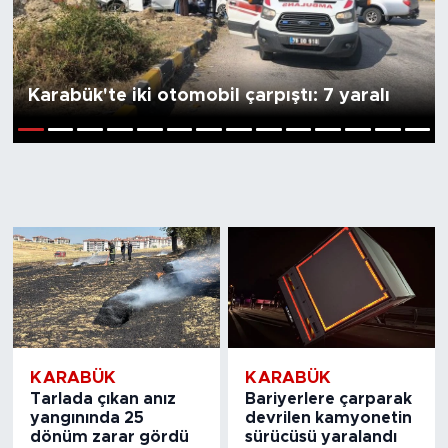
Karabük'te iki otomobil çarpıştı: 7 yaralı
1
2
3
4
5
6
7
8
9
10
11
12
13
14
KARABÜK
KARABÜK
Tarlada çıkan anız
Bariyerlere çarparak
yangınında 25
devrilen kamyonetin
dönüm zarar gördü
sürücüsü yaralandı