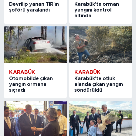
Devrilip yanan TIR'ın
Karabük'te orman
şoförü yaralandı
yangını kontrol
altında
KARABÜK
KARABÜK
Otomobilde çıkan
Karabük'te otluk
yangın ormana
alanda çıkan yangın
sıçradı
söndürüldü