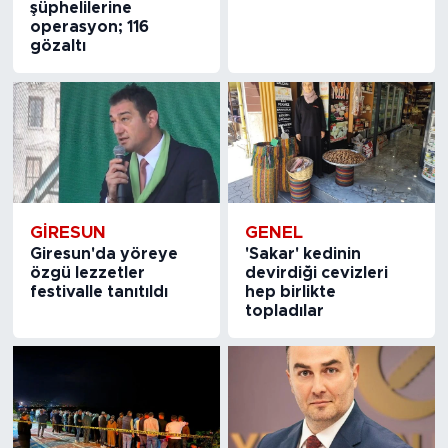
şüphelilerine
operasyon; 116
gözaltı
GIRESUN
GENEL
Giresun'da yöreye
'Sakar' kedinin
özgü lezzetler
devirdiği cevizleri
festivalle tanıtıldı
hep birlikte
topladılar