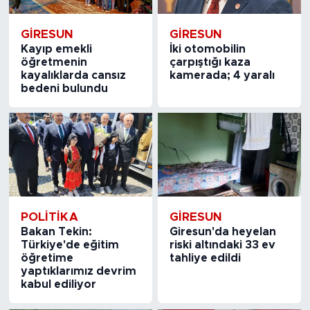
GIRESUN
GIRESUN
Kayıp emekli
İki otomobilin
öğretmenin
çarpıştığı kaza
kayalıklarda cansız
kamerada; 4 yaralı
bedeni bulundu
POLITIKA
GIRESUN
Bakan Tekin:
Giresun'da heyelan
Türkiye'de eğitim
riski altındaki 33 ev
öğretime
tahliye edildi
yaptıklarımız devrim
kabul ediliyor