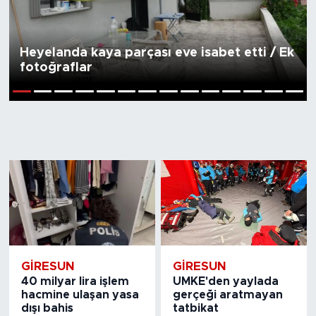
Heyelanda kaya parçası eve isabet etti / Ek
fotoğraflar
1
2
3
4
5
6
7
8
9
10
11
12
13
14
GIRESUN
GIRESUN
40 milyar lira işlem
UMKE'den yaylada
hacmine ulaşan yasa
gerçeği aratmayan
dışı bahis
tatbikat