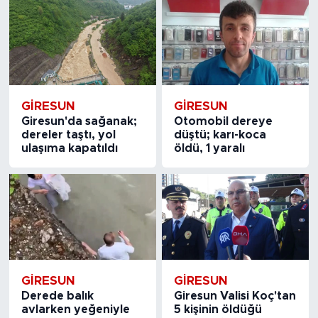
GIRESUN
GIRESUN
Giresun'da sağanak;
Otomobil dereye
dereler taştı, yol
düştü; karı-koca
ulaşıma kapatıldı
öldü, 1 yaralı
GIRESUN
GIRESUN
Derede balık
Giresun Valisi Koç'tan
avlarken yeğeniyle
5 kişinin öldüğü