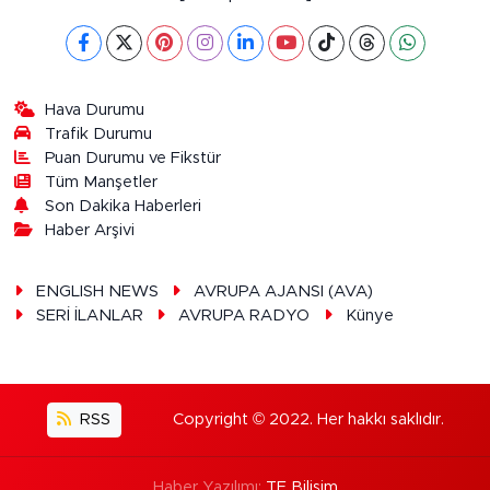
Hava Durumu
Trafik Durumu
Puan Durumu ve Fikstür
Tüm Manşetler
Son Dakika Haberleri
Haber Arşivi
ENGLISH NEWS
AVRUPA AJANSI (AVA)
SERİ İLANLAR
AVRUPA RADYO
Künye
RSS
Copyright © 2022. Her hakkı saklıdır.
Haber Yazılımı:
TE Bilişim