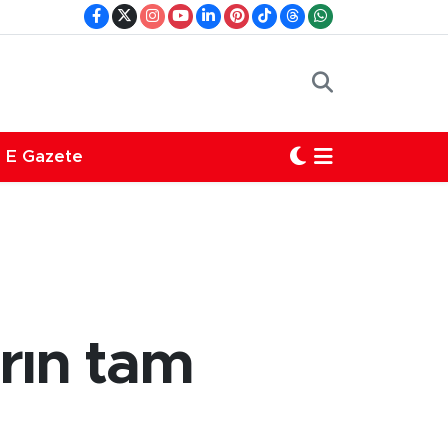
E Gazete
rın tam