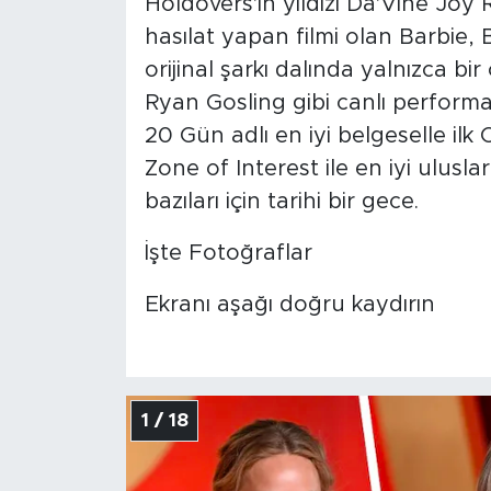
Holdovers'ın yıldızı Da'Vine Joy 
hasılat yapan filmi olan Barbie, Bi
orijinal şarkı dalında yalnızca bir 
Ryan Gosling gibi canlı performa
20 Gün adlı en iyi belgeselle ilk 
Zone of Interest ile en iyi ulusl
bazıları için tarihi bir gece.
İşte Fotoğraflar
Ekranı aşağı doğru kaydırın
1 / 18