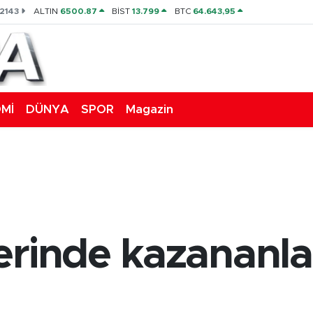
,2143
ALTIN
6500.87
BİST
13.799
BTC
64.643,95
Mİ
DÜNYA
SPOR
Magazin
erinde kazananla