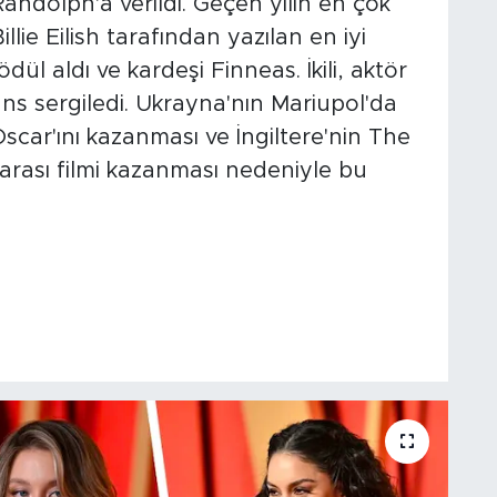
Randolph'a verildi. Geçen yılın en çok
llie Eilish tarafından yazılan en iyi
ödül aldı ve kardeşi Finneas. İkili, aktör
ns sergiledi. Ukrayna'nın Mariupol'da
Oscar'ını kazanması ve İngiltere'nin The
ararası filmi kazanması nedeniyle bu