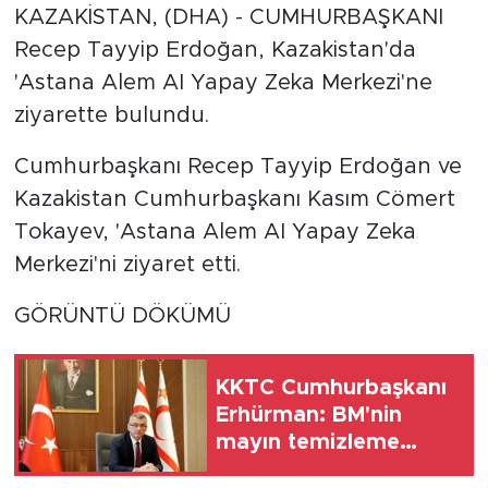
KAZAKİSTAN, (DHA) - CUMHURBAŞKANI
Recep Tayyip Erdoğan, Kazakistan'da
'Astana Alem AI Yapay Zeka Merkezi'ne
ziyarette bulundu.
Cumhurbaşkanı Recep Tayyip Erdoğan ve
Kazakistan Cumhurbaşkanı Kasım Cömert
Tokayev, 'Astana Alem AI Yapay Zeka
Merkezi'ni ziyaret etti.
GÖRÜNTÜ DÖKÜMÜ
KKTC Cumhurbaşkanı
Erhürman: BM'nin
mayın temizleme
önerisini Rum tarafı