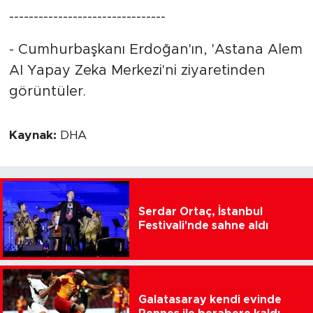
reddetti
--------------------------------
- Cumhurbaşkanı Erdoğan'ın, 'Astana Alem
AI Yapay Zeka Merkezi'ni ziyaretinden
görüntüler.
Kaynak:
DHA
Serdar Ortaç, İstanbul
Festivali'nde sahne aldı
Galatasaray kendi evinde