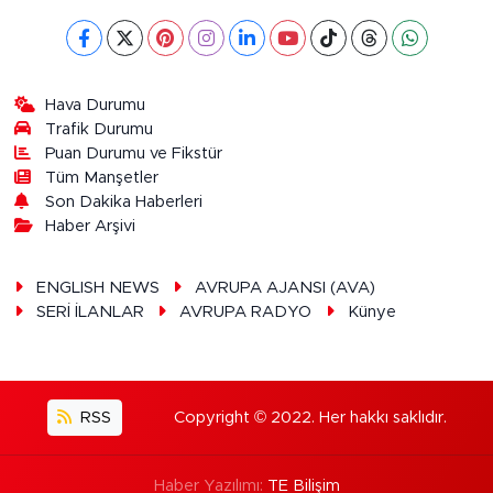
Hava Durumu
Trafik Durumu
Puan Durumu ve Fikstür
Tüm Manşetler
Son Dakika Haberleri
Haber Arşivi
ENGLISH NEWS
AVRUPA AJANSI (AVA)
SERİ İLANLAR
AVRUPA RADYO
Künye
RSS
Copyright © 2022. Her hakkı saklıdır.
Haber Yazılımı:
TE Bilişim