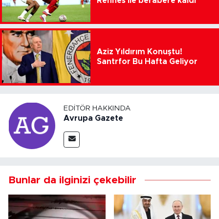
Rennes ile berabere kaldı
Aziz Yıldırım Konuştu!
Santrfor Bu Hafta Geliyor
EDITÖR HAKKINDA
Avrupa Gazete
Bunlar da ilginizi çekebilir