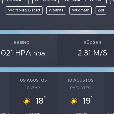
Wolfsberg District
Wölfnitz
Wudmath
Zell
BASINÇ
RÜZGAR
1021 HPA
2.31 M/S
hpa
09 AĞUSTOS
10 AĞUSTOS
PAZAR
PAZARTESI
°
°
18
19