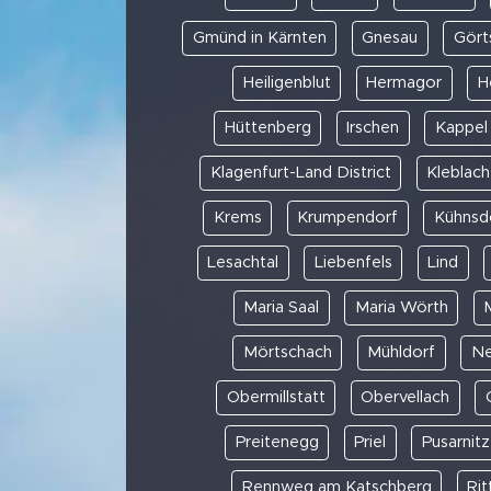
Gmünd in Kärnten
Gnesau
Gört
Heiligenblut
Hermagor
H
Hüttenberg
Irschen
Kappel
Klagenfurt-Land District
Kleblach
Krems
Krumpendorf
Kühnsd
Lesachtal
Liebenfels
Lind
Maria Saal
Maria Wörth
Mörtschach
Mühldorf
Ne
Obermillstatt
Obervellach
Preitenegg
Priel
Pusarnitz
Rennweg am Katschberg
Rit