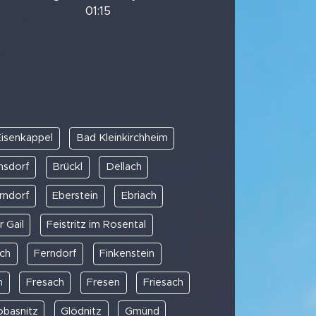
01:15
isenkappel
Bad Kleinkirchheim
sdorf
Brückl
Dellach
rndorf
Eberstein
Ebriach
r Gail
Feistritz im Rosental
ach
Ferndorf
Finkenstein
n
Fresach
Fresen
Friesach
obasnitz
Glödnitz
Gmünd