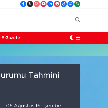
E Gazete
 Durumu Tahmini
06 Ağustos Perşembe