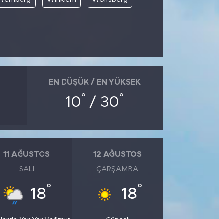
EN DÜŞÜK / EN YÜKSEK
°
°
10
/ 30
11 AĞUSTOS
12 AĞUSTOS
SALI
ÇARŞAMBA
°
°
18
18