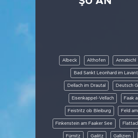
ŞU AN
Albeck
Althofen
Annabichl
Bad Sankt Leonhard im Lavant
Dellach im Drautal
Deutsch G
Eisenkappel-Vellach
Faak 
Feistritz ob Bleiburg
Feld am
Finkenstein am Faaker See
Flattac
Fürnitz
Gailitz
Gallizien