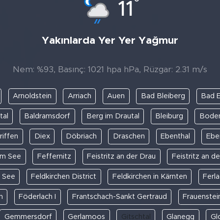
°
11
Yakınlarda Yer Yer Yağmur
Nem: %93, Basınç: 1021 hpa hPa, Rüzgar: 2.31 m/s
Arnoldstein
Arriach
Auen
Bad Bleiberg
Bad E
tal
Baldramsdorf
Berg im Drautal
Bleiburg
Boden
riffen
Diex
Döbriach
Draschen
Ebenthal
Ebe
am See
Feffernitz
Feistritz an der Drau
Feistritz an de
 See
Feldkirchen District
Feldkirchen in Kärnten
Ferl
h
Föderlach I
Frantschach-Sankt Gertraud
Frauenstei
Gemmersdorf
Gerlamoos
Gitschtal
Glanegg
Gl