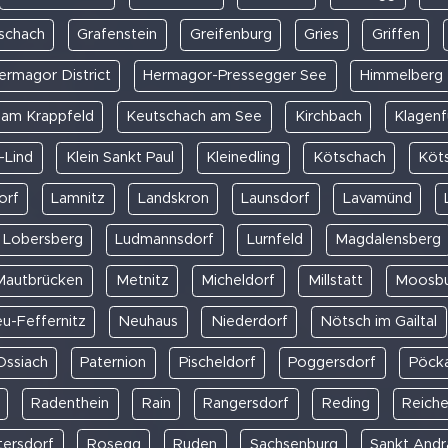
schach
Grafenstein
Greifenburg
Gries
Griffen
ermagor District
Hermagor-Pressegger See
Himmelberg
 am Krappfeld
Keutschach am See
Kirchbach
Klagenf
-Lind
Klein Sankt Paul
Kleinedling
Kötschach
Köt
orf
Lamnitz
Landskron
Launsdorf
Lavamünd
Lobersberg
Ludmannsdorf
Lurnfeld
Magdalensberg
Mautbrücken
Metnitz
Micheldorf
Millstatt
Moosb
u-Feffernitz
Neuhaus
Niederdorf
Nötsch im Gailtal
Ossiach
Paternion
Pischeldorf
Poggersdorf
Pöck
Radenthein
Rain
Rangersdorf
Reding
Reich
tersdorf
Rosegg
Ruden
Sachsenburg
Sankt Andr