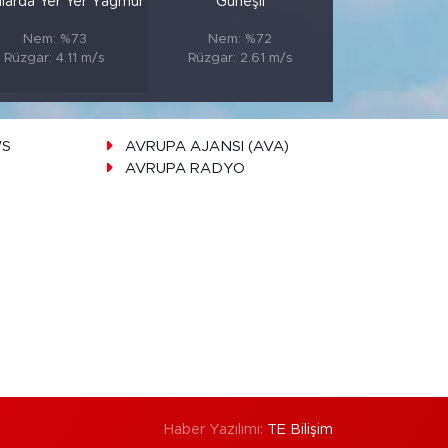
nlarda Yer Yer Yağmur
Güneşli
Nem: %73
Nem: %72
Rüzgar: 4.11 m/s
Rüzgar: 2.61 m/s
WS
AVRUPA AJANSI (AVA)
AVRUPA RADYO
Haber Yazılımı:
TE Bilişim