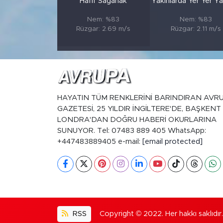
Hafif Sağanak
Yakınlarda Yer Yer Y
Nem: %83
Nem: %83
Rüzgar: 2.69 m/s
Rüzgar: 2.11 m/s
HAYATIN TÜM RENKLERİNİ BARINDIRAN AVR
GAZETESİ, 25 YILDIR İNGİLTERE'DE, BAŞKENT
LONDRA'DAN DOĞRU HABERİ OKURLARINA
SUNUYOR. Tel: 07483 889 405 WhatsApp:
+447483889405 e-mail:
[email protected]
RSS
Copyright © 2022. Her hakkı saklıdır.