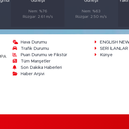
ağmur
Güneşli
Güneşli
Yakı
Nem: %76
Nem: %63
Rüzgar: 2.61 m/s
Rüzgar: 2.50 m/s
Hava Durumu
ENGLISH NE
Trafik Durumu
SERİ İLANLAR
Puan Durumu ve Fikstür
Künye
UPA
Tüm Manşetler
Son Dakika Haberleri
Haber Arşivi