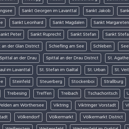
ängsee
Sankt Georgen im Lavanttal
Sankt Jakob
Sank
ee
Sankt Leonhard
Sankt Magdalen
Sankt Margareten
ankt Peter
Sankt Ruprecht
Sankt Stefan
Sankt Stefan
 an der Glan District
Schiefling am See
Schleben
See
Spittal an der Drau
Spittal an der Drau District
St. Agathe
Paul im Lavanttal
St. Stefan im Gailtal
St. Urban
St. Vei
ee
Steinfeld
Steuerberg
Stockenboi
Straßburg
Trebesing
Treffen
Treibach
Tschachoritsch
Velden am Wörthersee
Viktring
Viktringer Vorstadt
Vi
tadt
Völkendorf
Völkermarkt
Völkermarkt District
Weißenstein
Weitensfeld
Weitensfeld im Gurktal