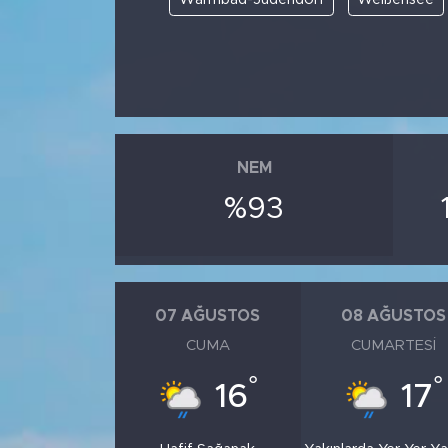
NEM
%93
07 AĞUSTOS
08 AĞUSTOS
CUMA
CUMARTESI
°
°
16
17