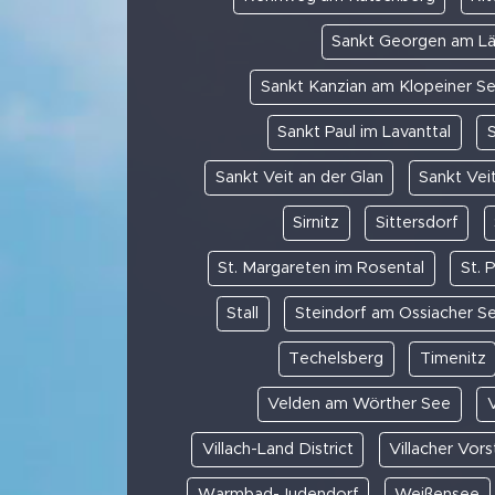
Sankt Georgen am L
Sankt Kanzian am Klopeiner S
Sankt Paul im Lavanttal
S
Sankt Veit an der Glan
Sankt Veit
Sirnitz
Sittersdorf
St. Margareten im Rosental
St. 
Stall
Steindorf am Ossiacher S
Techelsberg
Timenitz
Velden am Wörther See
Villach-Land District
Villacher Vors
Warmbad-Judendorf
Weißensee