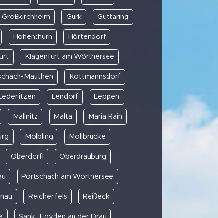
Großkirchheim
Gurk
Guttaring
Hohenthurn
Hörtendorf
urt
Klagenfurt am Wörthersee
schach-Mauthen
Köttmannsdorf
Ledenitzen
Lendorf
Leppen
Mallnitz
Malta
Maria Rain
urg
Mölbling
Möllbrücke
Oberdörfl
Oberdrauburg
au
Pörtschach am Wörthersee
enau
Reichenfels
Reißeck
ä
Sankt Egyden an der Drau