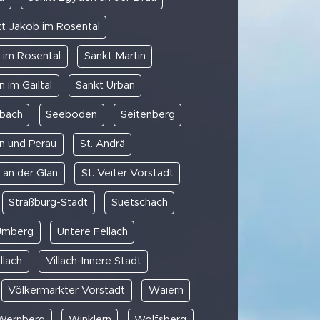
t Jakob im Rosental
 im Rosental
Sankt Martin
 im Gailtal
Sankt Urban
bach
Seeboden
Seitenberg
n und Perau
St. Andrä
t an der Glan
St. Veiter Vorstadt
Straßburg-Stadt
Suetschach
Umberg
Untere Fellach
llach
Villach-Innere Stadt
Völkermarkter Vorstadt
Waiern
Wernberg
Winklern
Wolfsberg