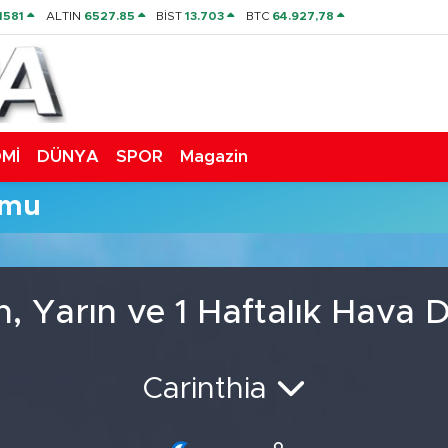
1581
ALTIN
6527.85
BİST
13.703
BTC
64.927,78
Mİ
DÜNYA
SPOR
Magazin
umu
n, Yarın ve 1 Haftalık Hava
Carinthia