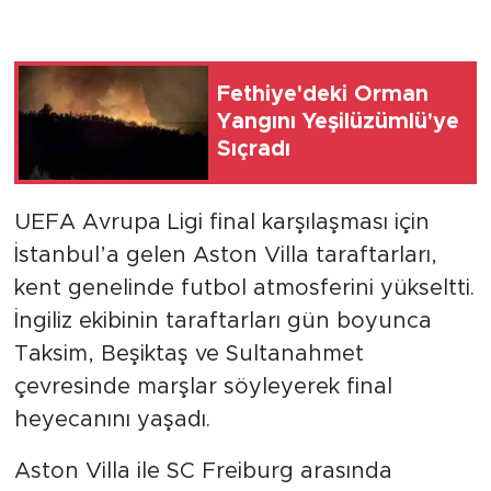
Fethiye'deki Orman
Yangını Yeşilüzümlü'ye
Sıçradı
UEFA Avrupa Ligi final karşılaşması için
İstanbul’a gelen Aston Villa taraftarları,
kent genelinde futbol atmosferini yükseltti.
İngiliz ekibinin taraftarları gün boyunca
Taksim, Beşiktaş ve Sultanahmet
çevresinde marşlar söyleyerek final
heyecanını yaşadı.
Aston Villa ile SC Freiburg arasında