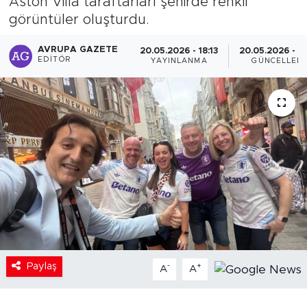
Aston Villa taraftarları şehirde renkli
görüntüler oluşturdu.
AVRUPA GAZETE
20.05.2026 - 18:13
20.05.2026 - 2
EDITÖR
YAYINLANMA
GÜNCELLEM
Paylaş
-
+
A
A