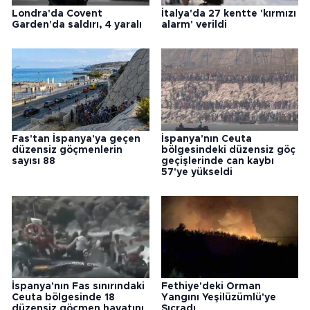
Londra'da Covent
İtalya'da 27 kentte 'kırmızı
Garden'da saldırı, 4 yaralı
alarm' verildi
Fas'tan İspanya'ya geçen
İspanya'nın Ceuta
düzensiz göçmenlerin
bölgesindeki düzensiz göç
sayısı 88
geçişlerinde can kaybı
57'ye yükseldi
İspanya'nın Fas sınırındaki
Fethiye'deki Orman
Ceuta bölgesinde 18
Yangını Yeşilüzümlü'ye
düzensiz göçmen hayatını
Sıçradı