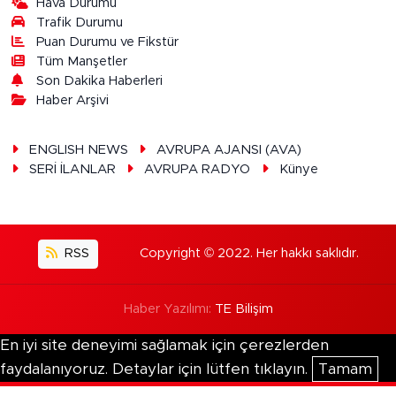
Hava Durumu
Trafik Durumu
Puan Durumu ve Fikstür
Tüm Manşetler
Son Dakika Haberleri
Haber Arşivi
ENGLISH NEWS
AVRUPA AJANSI (AVA)
SERİ İLANLAR
AVRUPA RADYO
Künye
RSS
Copyright © 2022. Her hakkı saklıdır.
Haber Yazılımı:
TE Bilişim
En iyi site deneyimi sağlamak için çerezlerden
faydalanıyoruz. Detaylar için lütfen tıklayın.
Tamam