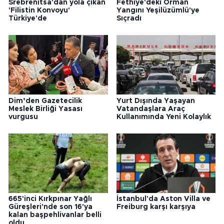
Srebrenitsa'dan yola çıkan
Fethiye'deki Orman
'Filistin Konvoyu'
Yangını Yeşilüzümlü'ye
Türkiye'de
Sıçradı
Dim’den Gazetecilik
Yurt Dışında Yaşayan
Meslek Birliği Yasası
Vatandaşlara Araç
vurgusu
Kullanımında Yeni Kolaylık
665'inci Kırkpınar Yağlı
İstanbul'da Aston Villa ve
Güreşleri'nde son 16'ya
Freiburg karşı karşıya
kalan başpehlivanlar belli
oldu