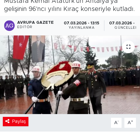
Mustafa Kemal Atatürk'ün Antalya'ya
gelişinin 96'ncı yılını Kıraç konseriyle kutladı.
AVRUPA GAZETE
07.03.2026 - 13:15
07.03.2026 - 2
EDITÖR
YAYINLANMA
GÜNCELLEM
Paylaş
-
+
A
A