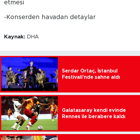
etmesi
-Konserden havadan detaylar
Kaynak:
DHA
Serdar Ortaç, İstanbul
Festivali'nde sahne aldı
Galatasaray kendi evinde
Rennes ile berabere kaldı