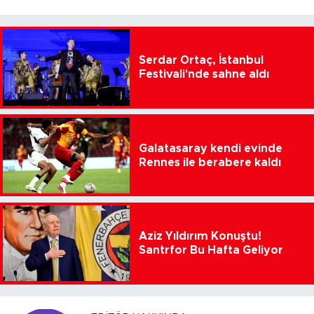
Serdar Ortaç, İstanbul
Festivali'nde sahne aldı
Galatasaray kendi evinde
Rennes ile berabere kaldı
Aziz Yıldırım Konuştu!
Santrfor Bu Hafta Geliyor