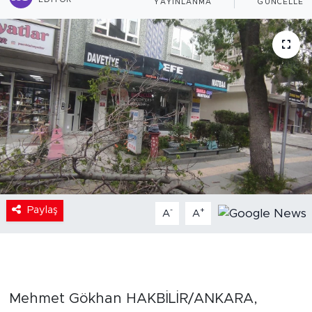
EDITÖR
YAYINLANMA
GÜNCELLEM
Paylaş
-
+
A
A
Mehmet Gökhan HAKBİLİR/ANKARA,