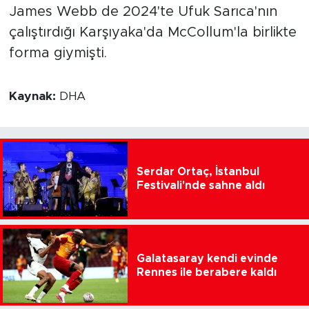
James Webb de 2024'te Ufuk Sarıca'nın
çalıştırdığı Karşıyaka'da McCollum'la birlikte
forma giymişti.
Kaynak:
DHA
Serdar Ortaç, İstanbul
Festivali'nde sahne aldı
Galatasaray kendi evinde
Rennes ile berabere kaldı