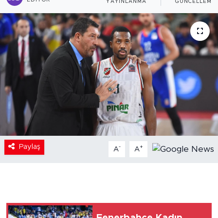
EDITÖR
YAYINLANMA
GÜNCELLEME
Paylaş
-
+
A
A
Fenerbahçe Kadın