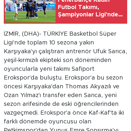
Futbol Takımı,
Şampiyonlar Ligi'nde
ilk maçını kazandı
İZMİR, (DHA)- TÜRKİYE Basketbol Süper
Ligi'nde toplam 10 sezona yakın
Karşıyaka'yı çalıştıran antrenör Ufuk Sarıca,
yeşil-kırmızılı ekipteki son döneminden
oyuncularla yeni takımı Safiport
Erokspor'da buluştu. Erokspor'a bu sezon
öncesi Karşıyaka'dan Thomas Akyazılı ve
Ozan Yılmaz'ı transfer eden Sarıca, yeni
sezon arifesinde de eski öğrencilerinden
vazgeçmedi. Erokspor'a önce Kaf-Kaf'ta iki
farklı dönemde oyuncusu olan
Petkimspor'dan Yunus Emre Sonsırma'yı