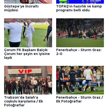
Göztepe'ye İnciraltı
TOFAŞ'ın hazırlık ve kamp
müjdesi
programı belli oldu
Çorum FK Başkanı Balçık:
Fenerbahçe - Sturm Graz:
Çorum her şeyin en iyisine
2-0
layık
Trabzon'da Salah'a
Fenerbahçe - Sturm Graz /
coşkulu karşılama / Ek
Ek Fotoğraflar
Fotoğraflar