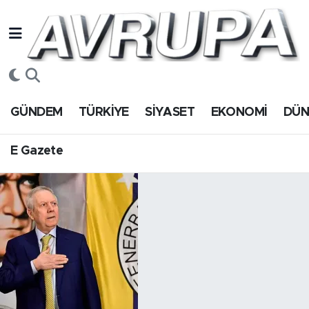
GÜNDEM
E Gazete
Hava Durumu
TÜRKİYE
Trafik Durumu
GÜNDEM
TÜRKİYE
SİYASET
EKONOMİ
DÜ
SİYASET
Süper Lig Puan Durumu ve Fikstür
E Gazete
EKONOMİ
Tüm Manşetler
DÜNYA
Son Dakika Haberleri
SPOR
Haber Arşivi
Magazin