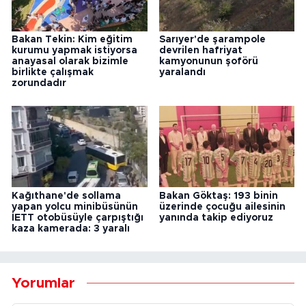
Bakan Tekin: Kim eğitim
Sarıyer'de şarampole
kurumu yapmak istiyorsa
devrilen hafriyat
anayasal olarak bizimle
kamyonunun şoförü
birlikte çalışmak
yaralandı
zorundadır
Kağıthane'de sollama
Bakan Göktaş: 193 binin
yapan yolcu minibüsünün
üzerinde çocuğu ailesinin
İETT otobüsüyle çarpıştığı
yanında takip ediyoruz
kaza kamerada: 3 yaralı
Yorumlar