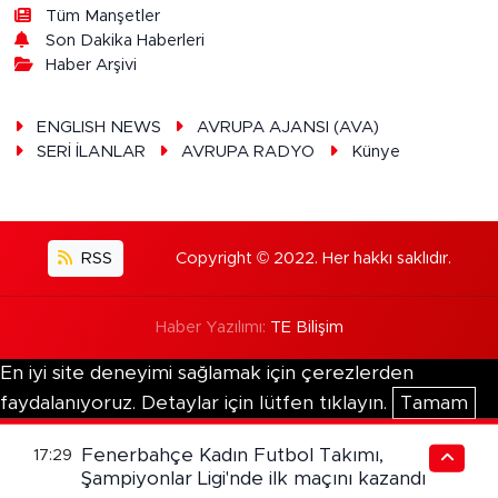
Tüm Manşetler
Son Dakika Haberleri
Haber Arşivi
ENGLISH NEWS
AVRUPA AJANSI (AVA)
SERİ İLANLAR
AVRUPA RADYO
Künye
RSS
Copyright © 2022. Her hakkı saklıdır.
Haber Yazılımı:
TE Bilişim
En iyi site deneyimi sağlamak için çerezlerden
faydalanıyoruz. Detaylar için lütfen tıklayın.
Tamam
Fenerbahçe Kadın Futbol Takımı,
17:29
Şampiyonlar Ligi'nde ilk maçını kazandı