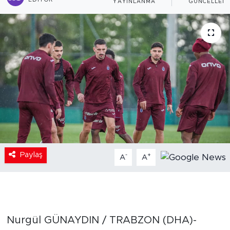
EDITÖR
YAYINLANMA
GÜNCELLEM
Paylaş
-
+
A
A
Nurgül GÜNAYDIN / TRABZON (DHA)-