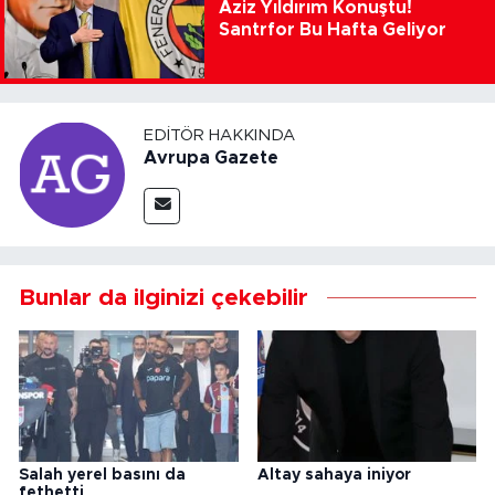
Aziz Yıldırım Konuştu!
Santrfor Bu Hafta Geliyor
EDITÖR HAKKINDA
Avrupa Gazete
Bunlar da ilginizi çekebilir
Salah yerel basını da
Altay sahaya iniyor
fethetti