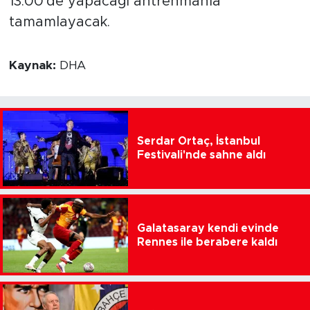
13.00'de yapacağı antrenmanla
tamamlayacak.
Kaynak:
DHA
Serdar Ortaç, İstanbul
Festivali'nde sahne aldı
Galatasaray kendi evinde
Rennes ile berabere kaldı