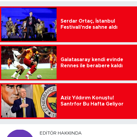
Serdar Ortaç, İstanbul
Festivali'nde sahne aldı
Galatasaray kendi evinde
Rennes ile berabere kaldı
Aziz Yıldırım Konuştu!
Santrfor Bu Hafta Geliyor
EDITÖR HAKKINDA