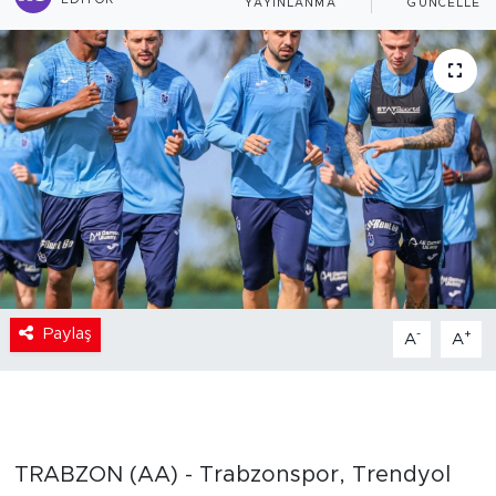
EDITÖR
YAYINLANMA
GÜNCELLEM
Paylaş
-
+
A
A
TRABZON (AA) - Trabzonspor, Trendyol