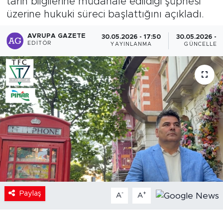
tarih bilgilerine müdahale edildiği şüphesi
üzerine hukuki süreci başlattığını açıkladı.
AVRUPA GAZETE
30.05.2026 - 17:50
30.05.2026 - 1
EDITÖR
YAYINLANMA
GÜNCELLEM
Paylaş
-
+
A
A