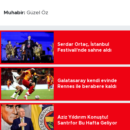
Muhabir:
Güzel Öz
Serdar Ortaç, İstanbul
Festivali'nde sahne aldı
Galatasaray kendi evinde
Rennes ile berabere kaldı
Aziz Yıldırım Konuştu!
Santrfor Bu Hafta Geliyor