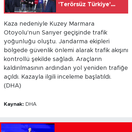
'Terörsüz Türkiye'
sürecinin akamete
uğramaması için
Kaza nedeniyle Kuzey Marmara
dikkatli bir şekilde
Otoyolu'nun Sarıyer geçişinde trafik
takip ediyoruz
yoğunluğu oluştu. Jandarma ekipleri
bölgede güvenlik önlemi alarak trafik akışını
kontrollü şekilde sağladı. Araçların
kaldırılmasının ardından yol yeniden trafiğe
açıldı. Kazayla ilgili inceleme başlatıldı.
(DHA)
Kaynak:
DHA