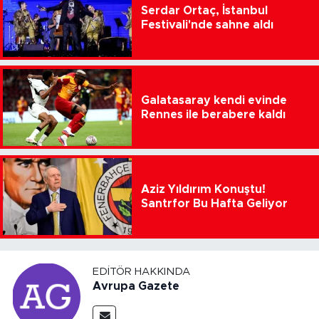
Serdar Ortaç, İstanbul
Festivali'nde sahne aldı
Galatasaray kendi evinde
Rennes ile berabere kaldı
Aziz Yıldırım Konuştu!
Santrfor Bu Hafta Geliyor
EDITÖR HAKKINDA
Avrupa Gazete