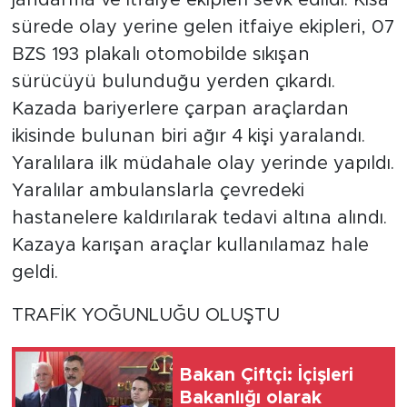
jandarma ve itfaiye ekipleri sevk edildi. Kısa
sürede olay yerine gelen itfaiye ekipleri, 07
BZS 193 plakalı otomobilde sıkışan
sürücüyü bulunduğu yerden çıkardı.
Kazada bariyerlere çarpan araçlardan
ikisinde bulunan biri ağır 4 kişi yaralandı.
Yaralılara ilk müdahale olay yerinde yapıldı.
Yaralılar ambulanslarla çevredeki
hastanelere kaldırılarak tedavi altına alındı.
Kazaya karışan araçlar kullanılamaz hale
geldi.
TRAFİK YOĞUNLUĞU OLUŞTU
Bakan Çiftçi: İçişleri
Bakanlığı olarak