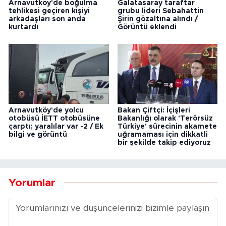
Arnavutköy'de boğulma
Galatasaray taraftar
tehlikesi geçiren kişiyi
grubu lideri Sebahattin
arkadaşları son anda
Şirin gözaltına alındı /
kurtardı
Görüntü eklendi
Arnavutköy'de yolcu
Bakan Çiftçi: İçişleri
otobüsü İETT otobüsüne
Bakanlığı olarak 'Terörsüz
çarptı; yaralılar var -2 / Ek
Türkiye' sürecinin akamete
bilgi ve görüntü
uğramaması için dikkatli
bir şekilde takip ediyoruz
Yorumlar