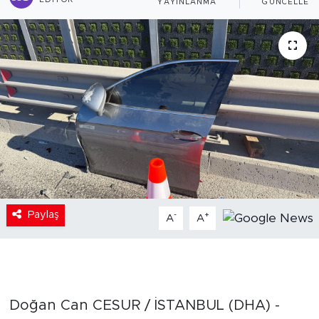
EDITÖR
YAYINLANMA
GÜNCELLEM
Paylaş
-
+
A
A
Doğan Can CESUR / İSTANBUL (DHA) -