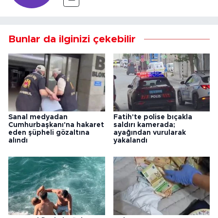
Bunlar da ilginizi çekebilir
Sanal medyadan
Fatih'te polise bıçakla
Cumhurbaşkanı'na hakaret
saldırı kamerada;
eden şüpheli gözaltına
ayağından vurularak
alındı
yakalandı