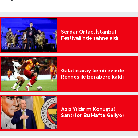
Serdar Ortaç, İstanbul
Festivali'nde sahne aldı
Galatasaray kendi evinde
Rennes ile berabere kaldı
Aziz Yıldırım Konuştu!
Santrfor Bu Hafta Geliyor