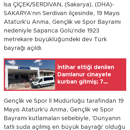
İsa ÇİÇEK/SERDİVAN, (Sakarya), (DHA)-
SAKARYA'nın Serdivan ilçesinde, 19 Mayıs
Atatürk'ü Anma, Gençlik ve Spor Bayramı
nedeniyle Sapanca Gölü'nde 1923
metrekare büyüklüğündeki dev Türk
bayrağı açıldı.
İntihar ettiği denilen
Damlanur cinayete
kurban gitmiş; 7
akrabası gözaltında
Gençlik ve Spor İl Müdürlüğü tarafından 19
Mayıs Atatürk'ü Anma, Gençlik ve Spor
Bayramı kutlamaları sebebiyle, 'Dünyanın
tatlı suda açılmış en büyük bayrağı' olduğu