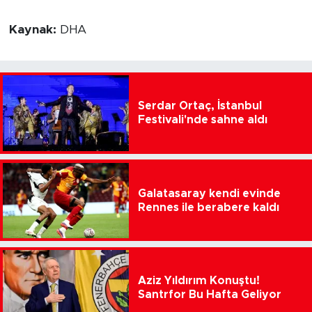
Kaynak:
DHA
Serdar Ortaç, İstanbul
Festivali'nde sahne aldı
Galatasaray kendi evinde
Rennes ile berabere kaldı
Aziz Yıldırım Konuştu!
Santrfor Bu Hafta Geliyor