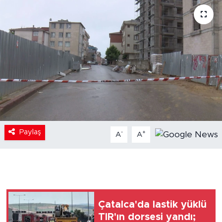
Paylaş
-
+
A
A
Çatalca'da lastik yüklü
TIR'ın dorsesi yandı;