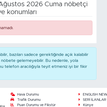
Ağustos 2026 Cuma nöbetçi
ve konumları
namadı.
r, bazıları sadece gerektiğinde açık kalabilir
nöbete gelemeyebilir. Bu nedenle, yola
elefon aracılığıyla teyit etmeniz iyi bir fikir
Hava Durumu
ENGLISH NE
Trafik Durumu
SERİ İLANLAR
Puan Durumu ve Fikstür
Künye
UPA