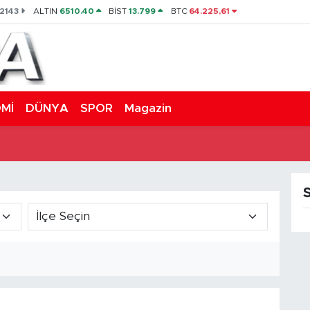
,2143
ALTIN
6510.40
BİST
13.799
BTC
64.225,61
Mİ
DÜNYA
SPOR
Magazin
S