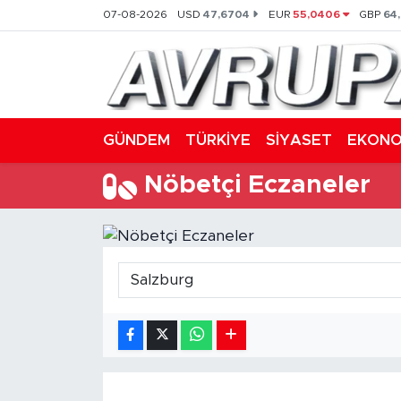
07-08-2026
USD
47,6704
EUR
55,0406
GBP
64
GÜNDEM
E Gazete
Hava Durumu
TÜRKİYE
Trafik Durumu
GÜNDEM
TÜRKİYE
SİYASET
EKONO
SİYASET
Süper Lig Puan Durumu ve Fikstür
Nöbetçi Eczaneler
EKONOMİ
Tüm Manşetler
DÜNYA
Son Dakika Haberleri
SPOR
Haber Arşivi
Magazin