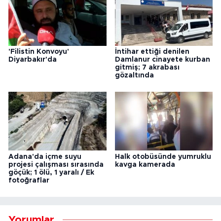
'Filistin Konvoyu'
İntihar ettiği denilen
Diyarbakır'da
Damlanur cinayete kurban
gitmiş; 7 akrabası
gözaltında
Adana'da içme suyu
Halk otobüsünde yumruklu
projesi çalışması sırasında
kavga kamerada
göçük; 1 ölü, 1 yaralı / Ek
fotoğraflar
Yorumlar