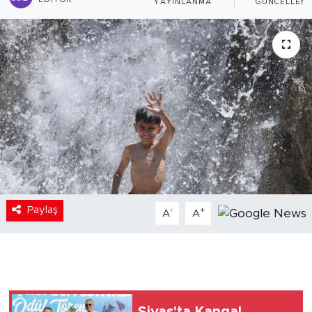
EDITÖR
YAYINLANMA
GÜNCELLEM
Paylaş
-
+
A
A
Sivas'ta Kangal