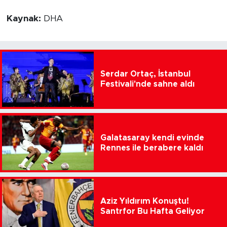
Kaynak:
DHA
Serdar Ortaç, İstanbul
Festivali'nde sahne aldı
Galatasaray kendi evinde
Rennes ile berabere kaldı
Aziz Yıldırım Konuştu!
Santrfor Bu Hafta Geliyor